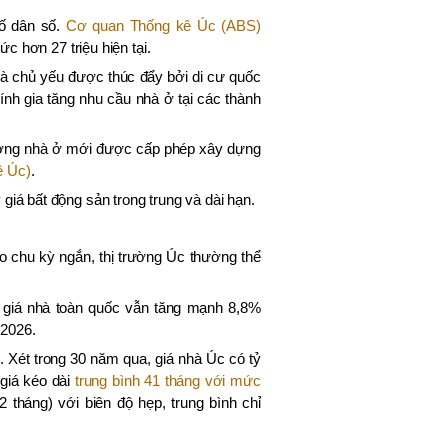
tố dân số.
Cơ quan Thống kê Úc (ABS)
c hơn 27 triệu hiện tại.
mà chủ yếu được thúc đẩy bởi di cư quốc
ính gia tăng nhu cầu nhà ở tại các thành
 lượng nhà ở mới được cấp phép xây dựng
ê Úc)
.
giá bất động sản trong trung và dài hạn.
eo chu kỳ ngắn, thị trường Úc thường thể
4, giá nhà toàn quốc vẫn tăng mạnh 8,8%
 2026.
 Xét trong 30 năm qua, giá nhà Úc có tỷ
giá kéo dài
trung bình 41 tháng với mức
2 tháng) với biên độ hẹp, trung bình chỉ