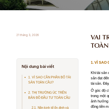
VAI 
21 tháng 3, 2026
TOÀN
1. VÌ SA
Nội dung bài viết
Khi tài sản
1. VÌ SAO CẦN PHÂN BỔ TÀI
sản đạt đế
SẢN TOÀN CẦU?
tài sản. Đâ
Ở góc độ ch
2. THỊ TRƯỜNG ÚC TRÊN
trong một q
BẢN ĐỒ ĐẦU TƯ TOÀN CẦU
ảnh hưởng s
đồng tiền mạ
2.1. Nền kinh tế ổn định và