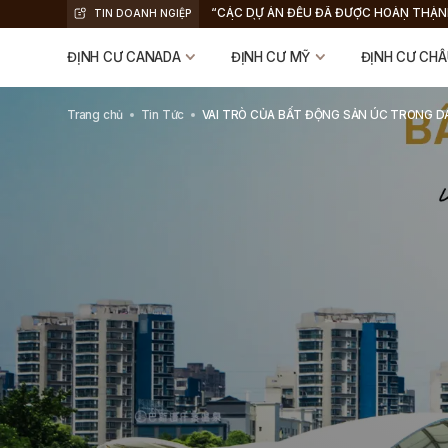
“TẠI SAO CHỌN SÍP? TƯƠNG LAI CHO C
TIN DOANH NGIỆP
CÁI VÀ TÀI SẢN SINH LỜI TẠI CHÂU ÂU”,
GIANNOS ARISTODEMOU
ĐỊNH CƯ CANADA
ĐỊNH CƯ MỸ
ĐỊNH CƯ CHÂ
Trang chủ
Tin Tức
VAI TRÒ CỦA BẤT ĐỘNG SẢN ÚC TRONG 