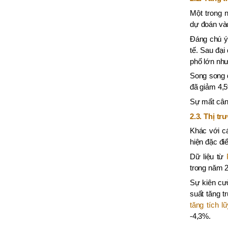
Một trong 
dự
đoán và
Đáng chú ý,
tế. Sau đại
phố lớn nh
Song song đ
đã giảm 4,5
Sự mất cân 
2.3. Thị t
Khác với cá
hiện đặc đi
Dữ liệu từ
trong năm 2
Sự kiên cườ
suất tăng 
tăng tích l
-4,3%.