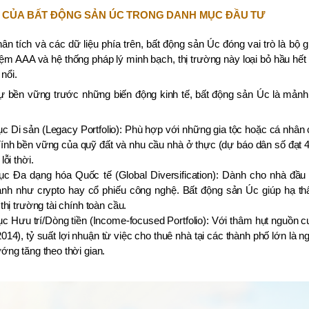
RÒ CỦA BẤT ĐỘNG SẢN ÚC TRONG DANH MỤC ĐẦU TƯ
ân tích và các dữ liệu phía trên, bất động sản Úc đóng vai trò là b
iệm AAA và hệ thống pháp lý minh bạch, thị trường này loại bỏ hầu hết 
nổi.
ự bền vững trước những biến động kinh tế, bất động sản Úc là mảnh
 Di sản (Legacy Portfolio): Phù hợp với những gia tộc hoặc cá nhân 
Tính bền vững của quỹ đất và nhu cầu nhà ở thực (dự báo dân số đạt 
lỗi thời.
c Đa dạng hóa Quốc tế (Global Diversification): Dành cho nhà đầu 
nh như crypto hay cổ phiếu công nghệ. Bất động sản Úc giúp hạ thấ
 thị trường tài chính toàn cầu.
 Hưu trí/Dòng tiền (Income-focused Portfolio): Với thâm hụt nguồn 
2014), tỷ suất lợi nhuận từ việc cho thuê nhà tại các thành phố lớn là 
ớng tăng theo thời gian.