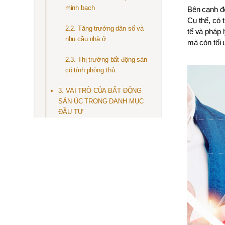
minh bạch
Bên cạnh đó
Cụ thể, có 
2.2. Tăng trưởng dân số và
tế và pháp 
nhu cầu nhà ở
mà còn tối 
2.3. Thị trường bất động sản
có tính phòng thủ
3. VAI TRÒ CỦA BẤT ĐỘNG
SẢN ÚC TRONG DANH MỤC
ĐẦU TƯ
4. LƯU Ý QUAN TRỌNG CHO
NHÀ ĐẦU TƯ VIỆT NAM
4.1. Rào cản pháp lý
4.2. Thuế và phí
4.3. Quản lý dòng tiền