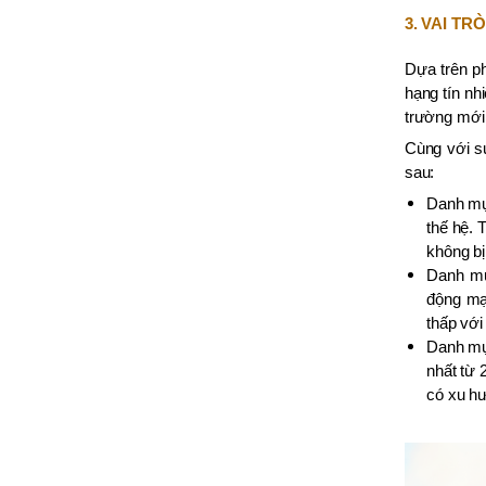
3. VAI T
Dựa trên ph
hạng tín nh
trường mới 
Cùng với s
sau:
Danh mục
thế hệ. 
không bị 
Danh mụ
động mạ
thấp với
Danh mục
nhất từ 
có xu hư