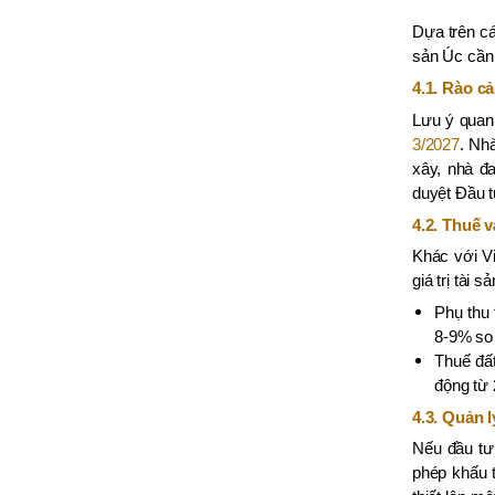
Dựa trên cá
sản Úc cần 
4.1. Rào c
Lưu ý quan 
3/2027
. Nh
xây, nhà đ
duyệt Đầu 
4.2. Thuế v
Khác với V
giá trị tài 
Phụ thu
8-9% so 
Thuế đất
động từ 
4.3. Quản l
Nếu đầu tư 
phép khấu t