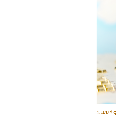
4. LƯU Ý