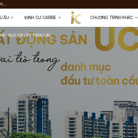
ON
 MR.
U ÂU
ĐỊNH CƯ CARIBE
CHƯƠNG TRÌNH KHÁC
DANH MỤC ĐẦU TƯ TOÀN CẦU