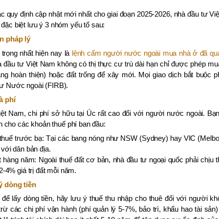
c quy định cập nhật mới nhất cho giai đoạn 2025-2026, nhà đầu tư Vi
đặc biệt lưu ý 3 nhóm yếu tố sau:
ản pháp lý
trọng nhất hiện nay là
lệnh cấm người nước ngoài mua nhà ở đã qua
à đầu tư Việt Nam không có thị thực cư trú dài hạn chỉ được phép m
ang hoàn thiện) hoặc đất trống để xây mới. Mọi giao dịch bắt buộc 
tư Nước ngoài (FIRB).
à phí
iệt Nam, chi phí sở hữu tại Úc rất cao đối với người nước ngoài. 
sản cho các khoản thuế phí ban đầu:
 thuế trước bạ: Tại các bang nóng như NSW (Sydney) hay VIC (Melbo
với dân bản địa.
 hàng năm: Ngoài thuế đất cơ bản, nhà đầu tư ngoại quốc phải chịu
2-4% giá trị đất mỗi năm.
ý dòng tiền
để lấy dòng tiền, hãy lưu ý thuế thu nhập cho thuê đối với người kh
rừ các chi phí vận hành (phí quản lý 5-7%, bảo trì, khấu hao tài sản