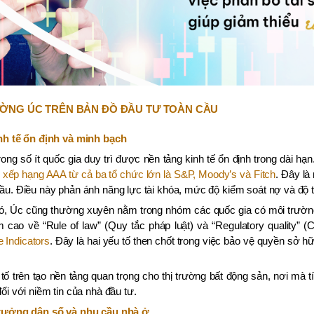
RƯỜNG ÚC TRÊN BẢN ĐỒ ĐẦU TƯ TOÀN CẦU
inh tế ổn định và minh bạch
rong số ít quốc gia duy trì được nền tảng kinh tế ổn định trong dài hạ
 xếp hạng AAA từ cả ba tổ chức lớn là S&P, Moody’s và Fitch
. Đây là
ầu. Điều này phản ánh năng lực tài khóa, mức độ kiểm soát nợ và độ ti
ó, Úc cũng thường xuyên nằm trong nhóm các quốc gia có môi trường 
 cao về “Rule of law” (Quy tắc pháp luật) và “Regulatory quality” 
 Indicators
. Đây là hai yếu tố then chốt trong việc bảo vệ quyền sở 
ố trên tạo nền tảng quan trọng cho thị trường bất động sản, nơi mà t
đối với niềm tin của nhà đầu tư.
trưởng dân số và nhu cầu nhà ở