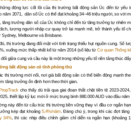
những động lực cốt lõi của thị trường bất động sản Úc đến từ yếu 
o năm 2071,
dân số Úc có thể đạt khoảng 34–46 triệu người, so với mứ
 tăng trưởng dân số của Úc không chỉ đến từ tăng trưởng tự nhiên 
 dịch, lượng người nhập cư quay trở lại mạnh mẽ, trở thành yếu tố ch
ư Sydney, Melbourne và Brisbane.
ó, thị trường đang đối mặt với tình trạng thiếu hụt nguồn cung. Số
%, xuống mức thấp nhất kể từ năm 2014 (số liệu từ
Cơ quan Thống k
đối giữa cung và cầu này là một trong những yếu tố nền tảng thúc đẩy 
rường bất động sản có tính phòng thủ
c thị trường mới nổi, nơi giá bất động sản có thể biến động mạnh th
ểm tăng trưởng ổn định hơn theo thời gian.
PropTrack
cho thấy dù trải qua giai đoạn thắt chặt tiền tệ 2023-202
025, thiết lập kỷ lục mới ở mức trung bình 880.000 AUD vào đầu năm
ng này đến từ cấu trúc thị trường bền vững thay vì đầu cơ ngắn hạn.
trưởng kép đạt khoảng
5,4%/năm
. Đáng chú ý, trong khi các đợt tăng 
ũy 34%
, thì các nhịp điều chỉnh giảm chỉ diễn ra ngắn hạn (khoảng 1