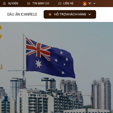
SỰ KIỆN
TIN ĐỊNH CƯ
LIÊN HỆ
VI
DẤU ẤN ICANFIELD
HỖ TRỢ KHÁCH HÀNG