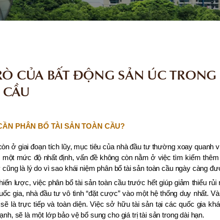
TRÒ CỦA BẤT ĐỘNG SẢN ÚC TRONG
 CẦU
O CẦN PHÂN BỔ TÀI SẢN TOÀN CẦU?
 còn ở giai đoạn tích lũy, mục tiêu của nhà đầu tư thường xoay quanh việ
n một mức độ nhất định, vấn đề không còn nằm ở việc tìm kiếm thêm 
y cũng là lý do vì sao khái niệm phân bổ tài sản toàn cầu ngày càng đư
iến lược, việc phân bổ tài sản toàn cầu trước hết giúp giảm thiểu rủi r
uốc gia, nhà đầu tư vô tình “đặt cược” vào một hệ thống duy nhất. V
ẽ là trực tiếp và toàn diện. Việc sở hữu tài sản tại các quốc gia khá
nh, sẽ là một lớp bảo vệ bổ sung cho giá trị tài sản trong dài hạn.