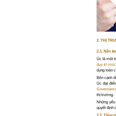
TỔNG KẾT
Chia sẻ qua
2. THỊ T
2.1. Nền k
Úc là một t
duy trì mức
dụng toàn c
Bên cạnh đ
Úc đạt điểm
Governance
thị trường.
Những yếu t
quyết định 
2.2. Tăng 