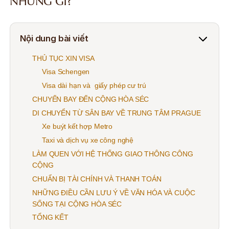
NHỮNG GÌ?
Nội dung bài viết
THỦ TỤC XIN VISA
Visa Schengen
Visa dài hạn và giấy phép cư trú
CHUYẾN BAY ĐẾN CỘNG HÒA SÉC
DI CHUYỂN TỪ SÂN BAY VỀ TRUNG TÂM PRAGUE
Xe buýt kết hợp Metro
Taxi và dịch vụ xe công nghệ
LÀM QUEN VỚI HỆ THỐNG GIAO THÔNG CÔNG
CỘNG
CHUẨN BỊ TÀI CHÍNH VÀ THANH TOÁN
NHỮNG ĐIỀU CẦN LƯU Ý VỀ VĂN HÓA VÀ CUỘC
SỐNG TẠI CỘNG HÒA SÉC
TỔNG KẾT