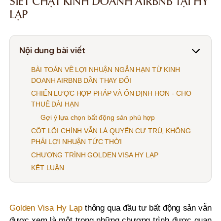
SIẾT CHẶT KINH DOANH AIRBNB TẠI HY
LẠP
Nội dung bài viết
BÀI TOÁN VỀ LỢI NHUẬN NGẮN HẠN TỪ KINH
DOANH AIRBNB DẦN THAY ĐỔI
CHIẾN LƯỢC HỢP PHÁP VÀ ỔN ĐỊNH HƠN - CHO
THUÊ DÀI HẠN
Gợi ý lựa chọn bất động sản phù hợp
CỐT LÕI CHÍNH VẪN LÀ QUYỀN CƯ TRÚ, KHÔNG
PHẢI LỢI NHUẬN TỨC THỜI
CHƯƠNG TRÌNH GOLDEN VISA HY LẠP
KẾT LUẬN
Golden Visa Hy Lạp
thông qua đầu tư bất động sản vẫn
được xem là một trong những chương trình được quan