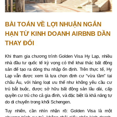
BÀI TOÁN VỀ LỢI NHUẬN NGẮN
HẠN TỪ KINH DOANH AIRBNB DẦN
THAY ĐỔI
Khi tham gia chương trình Golden Visa Hy Lạp, nhiều
nhà đầu tư quốc tế kỳ vọng có thể khai thác bất động
sản để tạo ra dòng thu nhập ổn định. Trên thực tế, Hy
Lạp vẫn được xem là lựa chọn định cư “vừa tầm” tại
châu Âu, với hàng loạt ưu thế như không yêu cầu cư
trú bắt buộc, được sở hữu bất động sản lâu dài, cấp
quyền cư trú cho cả gia đình, và đặc biệt là khả năng tự
do di chuyển trong khối Schengen.
Tuy nhiên, cần nhìn nhận rõ: Golden Visa là một