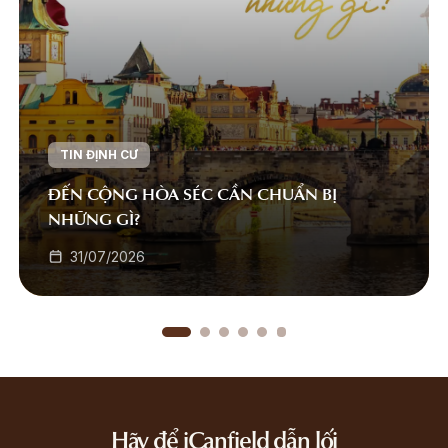
TIN ĐỊNH CƯ
ĐẾN CỘNG HÒA SÉC CẦN CHUẨN BỊ
NHỮNG GÌ?
31/07/2026
Hãy để iCanfield dẫn lối