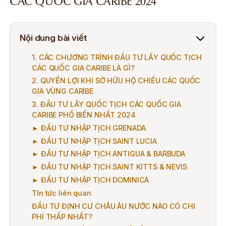
CÁC QUỐC GIA CARIBE 2024
Nội dung bài viết
1. CÁC CHƯƠNG TRÌNH ĐẦU TƯ LẤY QUỐC TỊCH
CÁC QUỐC GIA CARIBE LÀ GÌ?
2. QUYỀN LỢI KHI SỞ HỮU HỘ CHIẾU CÁC QUỐC
GIA VÙNG CARIBE
3. ĐẦU TƯ LẤY QUỐC TỊCH CÁC QUỐC GIA
CARIBE PHỔ BIẾN NHẤT 2024
► ĐẦU TƯ NHẬP TỊCH GRENADA
► ĐẦU TƯ NHẬP TỊCH SAINT LUCIA
► ĐẦU TƯ NHẬP TỊCH ANTIGUA & BARBUDA
► ĐẦU TƯ NHẬP TỊCH SAINT KITTS & NEVIS
► ĐẦU TƯ NHẬP TỊCH DOMINICA
TIn tức liên quan
ĐẦU TƯ ĐỊNH CƯ CHÂU ÂU NƯỚC NÀO CÓ CHI
PHÍ THẤP NHẤT?