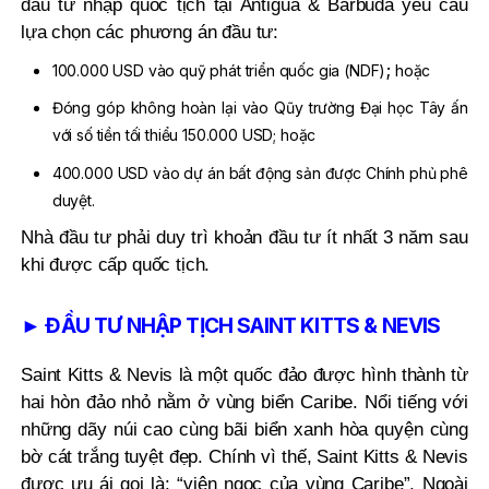
đầu tư nhập quốc tịch tại Antigua & Barbuda yêu cầu
lựa chọn các phương án đầu tư:
;
100.000 USD vào quỹ phát triển quốc gia (NDF)
hoặc
Đóng góp không hoàn lại vào Qũy trường Đại học Tây ấn
với số tiền tối thiểu 150.000 USD; hoặc
400.000 USD vào dự án bất động sản được Chính phủ phê
duyệt.
Nhà đầu tư phải duy trì khoản đầu tư ít nhất 3 năm sau
khi được cấp quốc tịch.
► ĐẦU TƯ NHẬP TỊCH SAINT KITTS & NEVIS
Saint Kitts & Nevis là một quốc đảo được hình thành từ
hai hòn đảo nhỏ nằm ở vùng biển Caribe. Nổi tiếng với
những dãy núi cao cùng bãi biển xanh hòa quyện cùng
bờ cát trắng tuyệt đẹp. Chính vì thế, Saint Kitts & Nevis
được ưu ái gọi là: “viên ngọc của vùng Caribe”. Ngoài