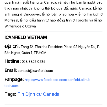
quanh năm suốt tháng tại Canada; và nếu như bạn là người yêu
thích náo nhiệt thì không thể bỏ qua đất nước Canada. Lễ hội
ánh sáng ở Vancouver; lễ hội bắn pháo hoa – lễ hội hài kịch ở
Montreal; lễ hội diễu hành tự hào đồng tính ở Toronto và lễ hội
Winterlude ở Ottawa.
ICANFIELD VIETNAM
Địa chỉ:
Tầng 12, Tòa nhà President Place 93 Nguyễn Du, P.
Bến Nghé, Quận 1, TP.HCM
Hotline:
028 3822 0285
Email:
contact@icanfield.com
Fanpage:
https://www.facebook.com/icanfield.okhub-
tech.com
Tags:
Tin Định cư Canada