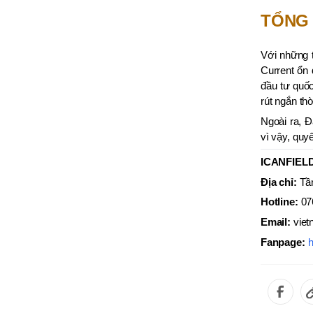
TỔNG 
Với những t
Current ổn 
đầu tư quốc
rút ngắn th
Ngoài ra, 
vì vậy, quy
ICANFIEL
Địa chỉ:
Tầ
Hotline:
07
Email:
vie
Fanpage:
h