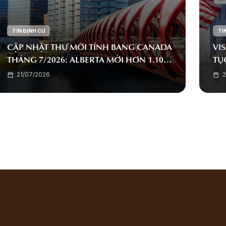
TIN ĐỊNH CƯ
TI
CẬP NHẬT THƯ MỜI TỈNH BANG CANADA
VIS
THÁNG 7/2026: ALBERTA MỜI HƠN 1.100
TỤ
HỒ SƠ, BRITISH COLUMBIA CÓ ĐỢT
TÍ
21/07/2026
2
CHỌN LỚN NHẤT NĂM