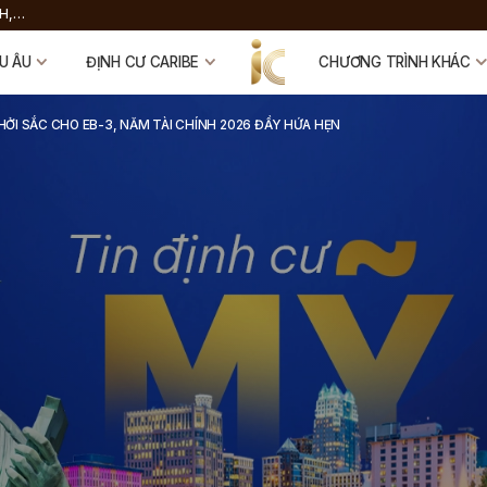
H,
 FUND
U ÂU
ĐỊNH CƯ CARIBE
CHƯƠNG TRÌNH KHÁC
KHỞI SẮC CHO EB-3, NĂM TÀI CHÍNH 2026 ĐẦY HỨA HẸN