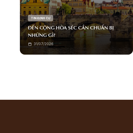
TIN ĐỊNH CƯ
ĐẾN CỘNG HÒA SÉC CẦN CHUẨN BỊ
NHỮNG GÌ?
31/07/2026