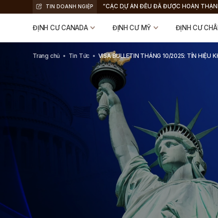
“CÁC DỰ ÁN ĐỀU ĐÃ ĐƯỢC HOÀN THÀN
TIN DOANH NGIỆP
NHÀ ĐẦU TƯ NHẬN THẺ XANH VÀ HOÀN
VỐN”, KYLE WALKER, CEO GREEN CARD
ĐỊNH CƯ CANADA
ĐỊNH CƯ MỸ
ĐỊNH CƯ CHÂ
Trang chủ
Tin Tức
VISA BULLETIN THÁNG 10/2025: TÍN HIỆU 