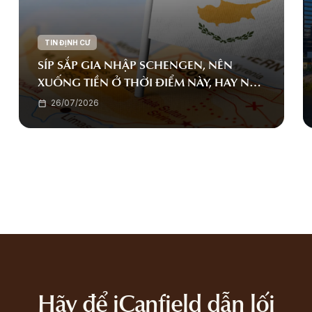
TIN ĐỊNH CƯ
SÍP SẮP GIA NHẬP SCHENGEN, NÊN
XUỐNG TIỀN Ở THỜI ĐIỂM NÀY, HAY NÊN
CHỜ ĐẾN KHI MỌI THỨ TRỞ NÊN RÕ
26/07/2026
RÀNG HƠN?
Hãy để iCanfield dẫn lối