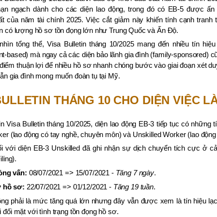
hạn ngạch dành cho các diện lao động, trong đó có EB-5 được ấn
t của năm tài chính 2025. Việc cắt giảm này khiến tính cạnh tranh 
n có lượng hồ sơ tồn đọng lớn như Trung Quốc và Ấn Độ.
nhìn tổng thể, Visa Bulletin tháng 10/2025 mang đến nhiều tín hiệ
-based) mà ngay cả các diện bảo lãnh gia đình (family-sponsored) c
 điểm thuận lợi để nhiều hồ sơ nhanh chóng bước vào giai đoạn xét du
lẫn gia đình mong muốn đoàn tụ tại Mỹ.
BULLETIN THÁNG 10 CHO DIỆN VIỆC L
in Visa Bulletin tháng 10/2025, diện lao động EB-3 tiếp tục có những 
ker (lao động có tay nghề, chuyên môn) và Unskilled Worker (lao động
i với diện EB-3 Unskilled đã ghi nhận sự dịch chuyển tích cực ở c
ling).
ỏng vấn:
08/07/2021 => 15/07/2021 -
Tăng 7 ngày
.
 hồ sơ:
22/07/2021 => 01/12/2021 -
Tăng 19 tuần
.
ng phải là mức tăng quá lớn nhưng đây vẫn được xem là tín hiệu lạ
 đối mặt với tình trạng tồn đọng hồ sơ.