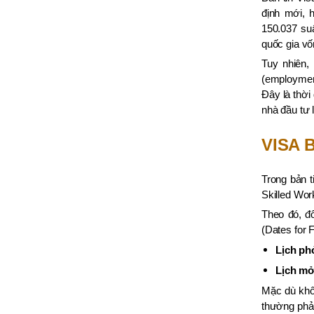
định mới, 
150.037 suấ
quốc gia vố
Tuy nhiên, 
(employment
Đây là thời
nhà đầu tư 
VISA 
Trong bản t
Skilled Wor
Theo đó, đố
(Dates for Fi
Lịch ph
Lịch mở
Mặc dù khô
thường phải