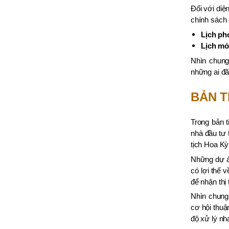
Đối với diện
chính sách 
Lịch ph
Lịch mở
Nhìn chung
những ai đã
BẢN T
Trong bản t
nhà đầu tư 
tịch Hoa Kỳ
Những dự án
có lợi thế 
để nhận thị
Nhìn chung,
cơ hội thuậ
độ xử lý nh