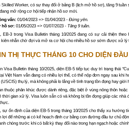
 Skilled Worker, có sự thay đổi ở bảng B (lịch mở hồ sơ), tăng 9 tuần so
đang mở rộng cơ hội tiếp nhận hồ sơ mới.
ỏng vấn:
01/04/2023 => 01/04/2023 -
Đứng yên
.
 hồ sơ:
01/05/2023 => 01/07/2023 -
Tăng 9 tuần
.
, EB-3 trong Visa Bulletin tháng 10/2025 đang có sự cải thiện theo
 kiên nhẫn chờ đợi và mở ra cơ hội cho nhiều hồ sơ sớm được xử lý t
IN THỊ THỰC THÁNG 10 CHO DIỆN ĐẦU
in Visa Bulletin tháng 10/2025, diện EB-5 tiếp tục duy trì trạng thái “
tại Việt Nam vẫn đang có nhiều lợi thế, có thể nộp đơn ngay sau khi 
 (USCIS) thụ lý, mà không phải lo lắng về tình trạng tồn đọng hay giới 
 thuộc phân khúc được dành riêng, đặc biệt ở vùng nông thôn hoặc kh
về thời gian xử lý. Visa luôn sẵn có và không bị tồn đọng giúp các nhà 
 thực.
 sự ổn định của diện EB-5 trong tháng 10/2025 cho thấy xu hướng t
n lợi để những ai có kế hoạch định cư bằng con đường đầu tư chủ động
anh chóng trước khi có bất kỳ thay đổi nào trong hạn ngạch hoặc chín