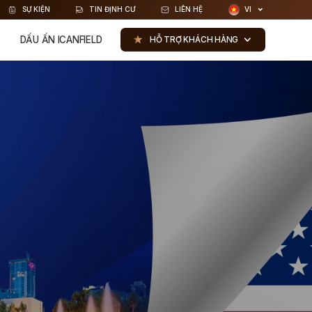
SỰ KIỆN
TIN ĐỊNH CƯ
LIÊN HỆ
VI
DẤU ẤN ICANFIELD
HỖ TRỢ KHÁCH HÀNG