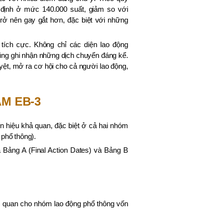
 định ở mức 140.000 suất, giảm so với
trở nên gay gắt hơn, đặc biệt với những
u tích cực. Không chỉ các diện lao động
ũng ghi nhận những dịch chuyển đáng kể.
yệt, mở ra cơ hội cho cả người lao động,
ÀM EB-3
tín hiệu khả quan, đặc biệt ở cả hai nhóm
 phổ thông).
ả Bảng A (Final Action Dates) và Bảng B
c quan cho nhóm lao động phổ thông vốn