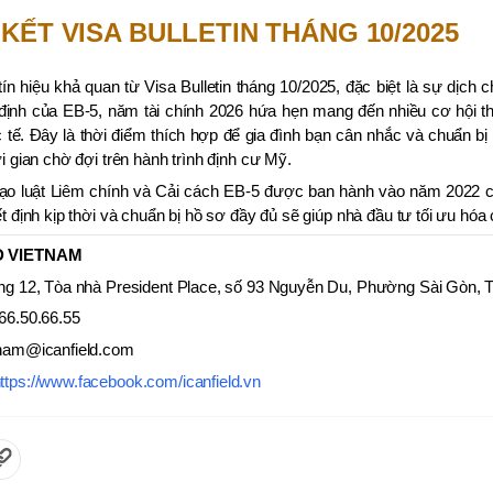
KẾT VISA BULLETIN THÁNG 10/2025
ín hiệu khả quan từ Visa Bulletin tháng 10/2025, đặc biệt là sự dịch 
định của EB-5, năm tài chính 2026 hứa hẹn mang đến nhiều cơ hội th
 tế. Đây là thời điểm thích hợp để gia đình bạn cân nhắc và chuẩn bị
ời gian chờ đợi trên hành trình định cư Mỹ.
Đạo luật Liêm chính và Cải cách EB-5 được ban hành vào năm 2022 có
ết định kịp thời và chuẩn bị hồ sơ đầy đủ sẽ giúp nhà đầu tư tối ưu h
D VIETNAM
ng 12, Tòa nhà President Place, số 93 Nguyễn Du, Phường Sài Gòn,
66.50.66.55
tnam@icanfield.com
ttps://www.facebook.com/icanfield.vn