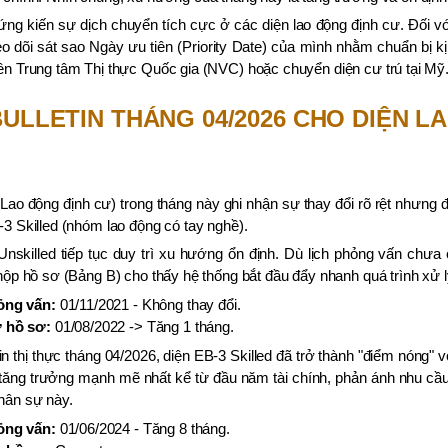
ng kiến sự dịch chuyển tích cực ở các diện lao động định cư. Đối vớ
eo dõi sát sao Ngày ưu tiên (Priority Date) của mình nhằm chuẩn bị kị
ên Trung tâm Thị thực Quốc gia (NVC) hoặc chuyển diện cư trú tại Mỹ
BULLETIN THÁNG 04/2026 CHO DIỆN 
Lao động định cư) trong tháng này ghi nhận sự thay đổi rõ rệt nhưng đ
-3 Skilled (nhóm lao động có tay nghề).
nskilled tiếp tục duy trì xu hướng ổn định. Dù lịch phỏng vấn chư
 nộp hồ sơ (Bảng B) cho thấy hệ thống bắt đầu đẩy nhanh quá trình xử 
ỏng vấn:
01/11/2021 - Không thay đổi.
 hồ sơ:
01/08/2022 -> Tăng 1 tháng.
in thị thực tháng 04/2026, diện EB-3 Skilled đã trở thành "điểm nóng" 
tăng trưởng mạnh mẽ nhất kể từ đầu năm tài chính, phản ánh nhu cầu 
hân sự này.
ỏng vấn:
01/06/2024 - Tăng 8 tháng.