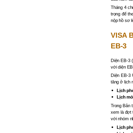
Tháng 4 chứ
trọng để th
nộp hồ sơ l
VISA 
EB-3
Diện EB-3 (
với diện EB
Diện EB-3 U
tăng ở lịch
Lịch ph
Lịch mở
Trong Bản t
xem là đợt 
với nhóm n
Lịch ph