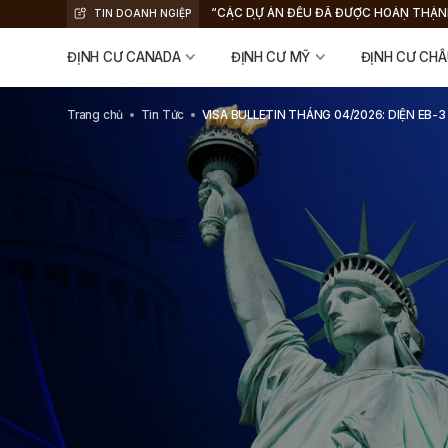
“CÁC DỰ ÁN ĐỀU ĐÃ ĐƯỢC HOÀN THÀN
TIN DOANH NGIỆP
NHÀ ĐẦU TƯ NHẬN THẺ XANH VÀ HOÀN
VỐN”, KYLE WALKER, CEO GREEN CARD
ĐỊNH CƯ CANADA
ĐỊNH CƯ MỸ
ĐỊNH CƯ CHÂ
Trang chủ
Tin Tức
VISA BULLETIN THÁNG 04/2026: DIỆN EB-