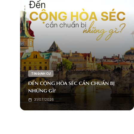
TIN ĐỊNH CƯ
ĐẾN CỘNG HÒA SÉC CẦN CHUẨN BỊ
NHỮNG GÌ?
31/07/2026