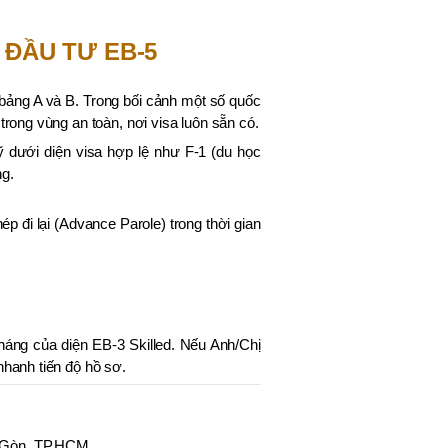
 ĐẦU TƯ EB-5
i bảng A và B. Trong bối cảnh một số quốc
trong vùng an toàn, nơi visa luôn sẵn có.
ỹ dưới diện visa hợp lệ như F-1 (du học
ng.
 đi lại (Advance Parole) trong thời gian
tháng của diện EB-3 Skilled. Nếu Anh/Chị
nhanh tiến độ hồ sơ.
i Gòn, TP.HCM