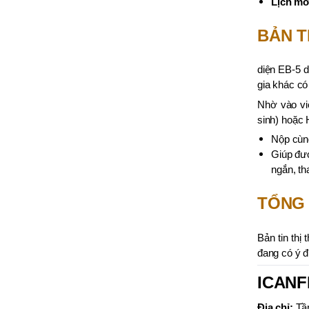
Lịch mở
BẢN T
diện EB-5 d
gia khác có
Nhờ vào việ
sinh) hoặc 
Nộp cùng
Giúp đươ
ngắn, th
TỔNG
Bản tin thị
đang có ý đ
ICANF
Địa chỉ:
Tầ