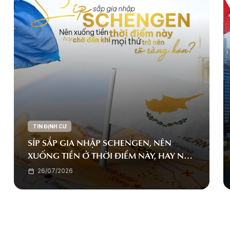
TIN ĐỊNH CƯ
SÍP SẮP GIA NHẬP SCHENGEN, NÊN
XUỐNG TIỀN Ở THỜI ĐIỂM NÀY, HAY NÊN
CHỜ ĐẾN KHI MỌI THỨ TRỞ NÊN RÕ
26/07/2026
RÀNG HƠN?