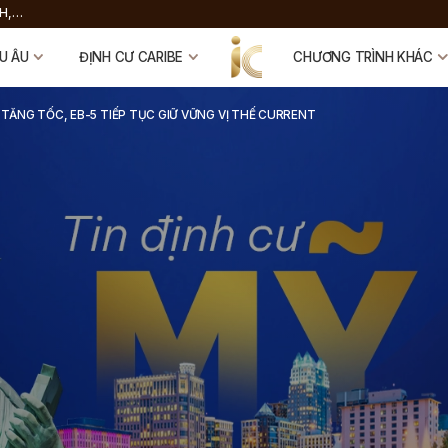
H,
 FUND
U ÂU
ĐỊNH CƯ CARIBE
CHƯƠNG TRÌNH KHÁC
3 TĂNG TỐC, EB-5 TIẾP TỤC GIỮ VỮNG VỊ THẾ CURRENT