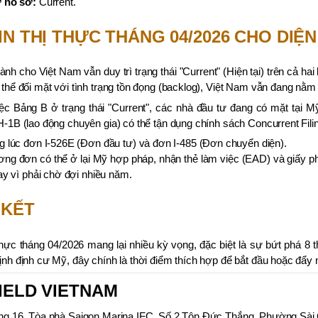
 hồ sơ:
Current.
IN THỊ THỰC THÁNG 04/2026 CHO DIỆN
ành cho Việt Nam vẫn duy trì trạng thái "Current" (Hiện tại) trên cả ha
 thể đối mặt với tình trạng tồn đọng (backlog), Việt Nam vẫn đang nằm 
c Bảng B ở trạng thái "Current", các nhà đầu tư đang có mặt tại M
H-1B (lao động chuyên gia) có thể tận dụng chính sách Concurrent Fili
 lúc đơn I-526E (Đơn đầu tư) và đơn I-485 (Đơn chuyển diện).
ng đơn có thể ở lại Mỹ hợp pháp, nhận thẻ làm việc (EAD) và giấy phép
ay vì phải chờ đợi nhiều năm.
 KẾT
 thực tháng 04/2026 mang lại nhiều kỳ vọng, đặc biệt là sự bứt phá 8 
ịnh định cư Mỹ, đây chính là thời điểm thích hợp để bắt đầu hoặc đẩy 
IELD VIETNAM
ng 16, Tòa nhà Saigon Marina IFC, Số 2 Tôn Đức Thắng, Phường Sà