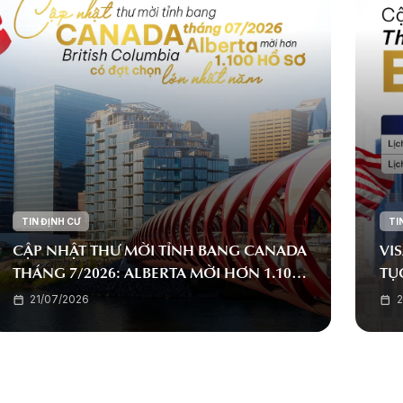
TIN ĐỊNH CƯ
TI
CẬP NHẬT THƯ MỜI TỈNH BANG CANADA
VIS
THÁNG 7/2026: ALBERTA MỜI HƠN 1.100
TỤ
HỒ SƠ, BRITISH COLUMBIA CÓ ĐỢT
TÍ
21/07/2026
2
CHỌN LỚN NHẤT NĂM