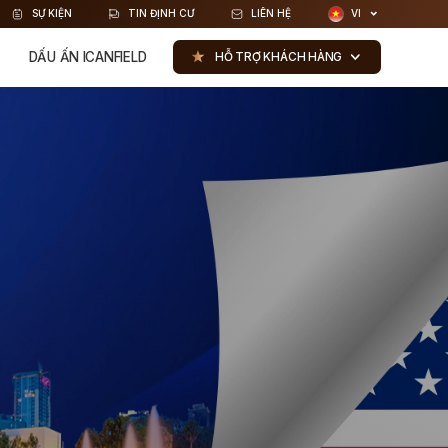
SỰ KIỆN
TIN ĐỊNH CƯ
LIÊN HỆ
VI
DẤU ẤN ICANFIELD
HỖ TRỢ KHÁCH HÀNG