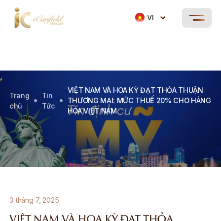
VI
VIỆT NAM VÀ HOA KỲ ĐẠT THỎA THUẬN
Trang
Tin
THƯƠNG MẠI: MỨC THUẾ 20% CHO HÀNG
chủ
Tức
HÓA VIỆT NAM
3 tháng 7, 2025
VIỆT NAM VÀ HOA KỲ ĐẠT THỎA