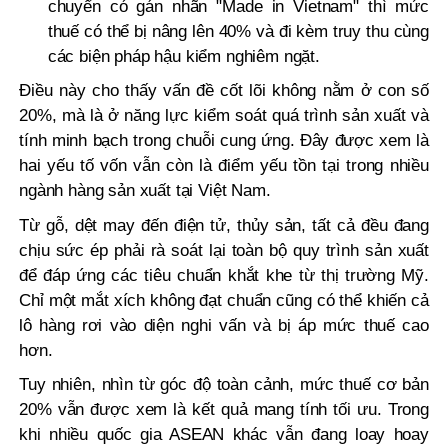
chuyển có gán nhãn "Made in Vietnam" thì mức
thuế có thể bị nâng lên 40% và đi kèm truy thu cùng
các biện pháp hậu kiểm nghiêm ngặt.
Điều này cho thấy vấn đề cốt lõi không nằm ở con số
20%, mà là ở năng lực kiểm soát quá trình sản xuất và
tính minh bạch trong chuỗi cung ứng. Đây được xem là
hai yếu tố vốn vẫn còn là điểm yếu tồn tại trong nhiều
ngành hàng sản xuất tại Việt Nam.
Từ gỗ, dệt may đến điện tử, thủy sản, tất cả đều đang
chịu sức ép phải rà soát lại toàn bộ quy trình sản xuất
để đáp ứng các tiêu chuẩn khắt khe từ thị trường Mỹ.
Chỉ một mắt xích không đạt chuẩn cũng có thể khiến cả
lô hàng rơi vào diện nghi vấn và bị áp mức thuế cao
hơn.
Tuy nhiên, nhìn từ góc độ toàn cảnh, mức thuế cơ bản
20% vẫn được xem là kết quả mang tính tối ưu. Trong
khi nhiều quốc gia ASEAN khác vẫn đang loay hoay