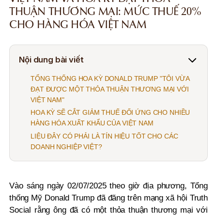
THUẬN THƯƠNG MẠI: MỨC THUẾ 20%
CHO HÀNG HÓA VIỆT NAM
Nội dung bài viết
TỔNG THỐNG HOA KỲ DONALD TRUMP "TÔI VỪA
ĐẠT ĐƯỢC MỘT THỎA THUẬN THƯƠNG MẠI VỚI
VIỆT NAM"
HOA KỲ SẼ CẮT GIẢM THUẾ ĐỐI ỨNG CHO NHIỀU
HÀNG HÓA XUẤT KHẨU CỦA VIỆT NAM
LIỆU ĐÂY CÓ PHẢI LÀ TÍN HIỆU TỐT CHO CÁC
DOANH NGHIỆP VIỆT?
Vào sáng ngày 02/07/2025 theo giờ địa phương, Tổng
thống Mỹ Donald Trump đã đăng trên mạng xã hội Truth
Social rằng ông đã có một thỏa thuận thương mại với