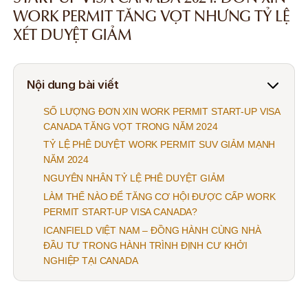
WORK PERMIT TĂNG VỌT NHƯNG TỶ LỆ
XÉT DUYỆT GIẢM
Nội dung bài viết
SỐ LƯỢNG ĐƠN XIN WORK PERMIT START-UP VISA
CANADA TĂNG VỌT TRONG NĂM 2024
TỶ LỆ PHÊ DUYỆT WORK PERMIT SUV GIẢM MẠNH
NĂM 2024
NGUYÊN NHÂN TỶ LỆ PHÊ DUYỆT GIẢM
LÀM THẾ NÀO ĐỂ TĂNG CƠ HỘI ĐƯỢC CẤP WORK
PERMIT START-UP VISA CANADA?
ICANFIELD VIỆT NAM – ĐỒNG HÀNH CÙNG NHÀ
ĐẦU TƯ TRONG HÀNH TRÌNH ĐỊNH CƯ KHỞI
NGHIỆP TẠI CANADA