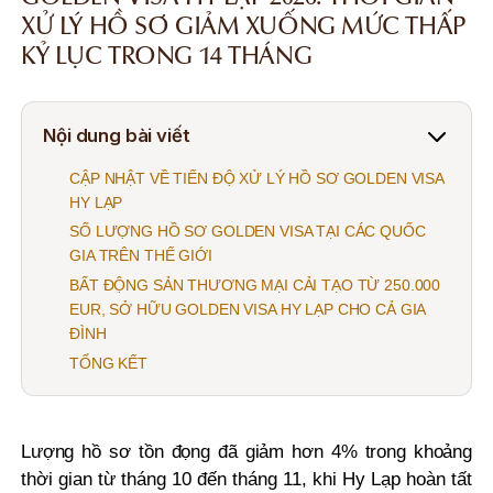
XỬ LÝ HỒ SƠ GIẢM XUỐNG MỨC THẤP
KỶ LỤC TRONG 14 THÁNG
Nội dung bài viết
CẬP NHẬT VỀ TIẾN ĐỘ XỬ LÝ HỒ SƠ GOLDEN VISA
HY LẠP
SỐ LƯỢNG HỒ SƠ GOLDEN VISA TẠI CÁC QUỐC
GIA TRÊN THẾ GIỚI
BẤT ĐỘNG SẢN THƯƠNG MẠI CẢI TẠO TỪ 250.000
EUR, SỞ HỮU GOLDEN VISA HY LẠP CHO CẢ GIA
ĐÌNH
TỔNG KẾT
Lượng hồ sơ tồn đọng đã giảm hơn 4% trong khoảng
thời gian từ tháng 10 đến tháng 11, khi Hy Lạp hoàn tất