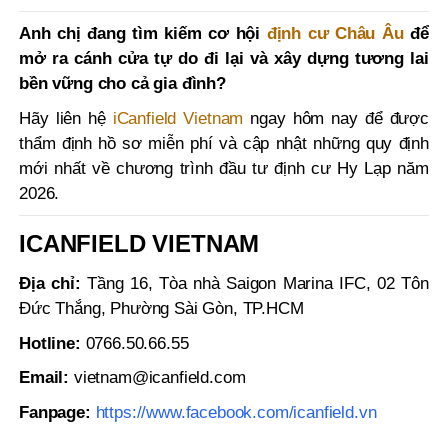
Anh chị đang tìm kiếm cơ hội
định cư Châu Âu
để
mở ra cánh cửa tự do đi lại và xây dựng tương lai
bền vững cho cả gia đình?
Hãy liên hệ
iCanfield Vietnam
ngay hôm nay để được
thẩm định hồ sơ miễn phí và cập nhật những quy định
mới nhất về chương trình đầu tư định cư Hy Lạp năm
2026.
ICANFIELD VIETNAM
Địa chỉ:
Tầng 16, Tòa nhà Saigon Marina IFC, 02 Tôn
Đức Thắng, Phường Sài Gòn, TP.HCM
Hotline:
0766.50.66.55
Email:
vietnam@icanfield.com
Fanpage:
https://www.facebook.com/icanfield.vn