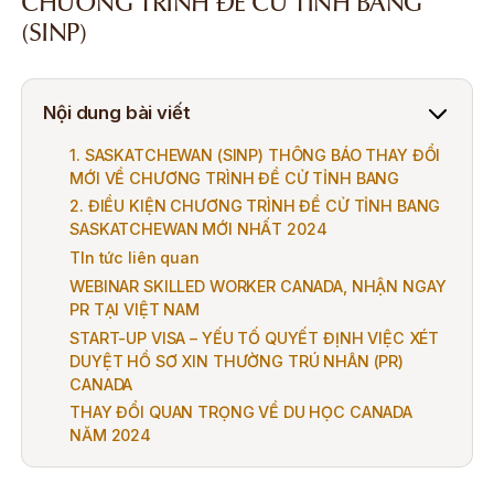
CHƯƠNG TRÌNH ĐỀ CỬ TỈNH BANG
(SINP)
Nội dung bài viết
1. SASKATCHEWAN (SINP) THÔNG BÁO THAY ĐỔI
MỚI VỀ CHƯƠNG TRÌNH ĐỀ CỬ TỈNH BANG
2. ĐIỀU KIỆN CHƯƠNG TRÌNH ĐỀ CỬ TỈNH BANG
SASKATCHEWAN MỚI NHẤT 2024
TIn tức liên quan
WEBINAR SKILLED WORKER CANADA, NHẬN NGAY
PR TẠI VIỆT NAM
START-UP VISA – YẾU TỐ QUYẾT ĐỊNH VIỆC XÉT
DUYỆT HỒ SƠ XIN THƯỜNG TRÚ NHÂN (PR)
CANADA
THAY ĐỔI QUAN TRỌNG VỀ DU HỌC CANADA
NĂM 2024