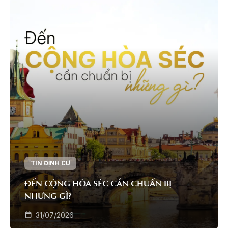
TIN ĐỊNH CƯ
ĐẾN CỘNG HÒA SÉC CẦN CHUẨN BỊ
NHỮNG GÌ?
31/07/2026