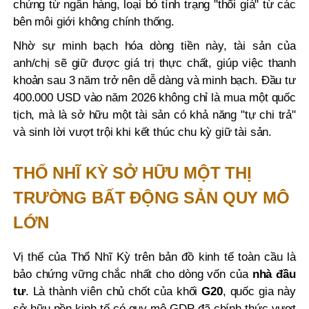
chứng từ ngân hàng, loại bỏ tình trạng "thổi giá" từ các
bên môi giới không chính thống.
Nhờ sự minh bạch hóa dòng tiền này, tài sản của
anh/chị sẽ giữ được giá trị thực chất, giúp việc thanh
khoản sau 3 năm trở nên dễ dàng và minh bạch. Đầu tư
400.000 USD vào năm 2026 không chỉ là mua một quốc
tịch, mà là sở hữu một tài sản có khả năng "tự chi trả"
và sinh lời vượt trội khi kết thúc chu kỳ giữ tài sản.
THỔ NHĨ KỲ SỞ HỮU MỘT THỊ
TRƯỜNG BẤT ĐỘNG SẢN QUY MÔ
LỚN
Vị thế của Thổ Nhĩ Kỳ trên bản đồ kinh tế toàn cầu là
bảo chứng vững chắc nhất cho dòng vốn của
nhà đầu
tư
. Là thành viên chủ chốt của khối
G20
, quốc gia này
sở hữu nền kinh tế có quy mô GDP đã chính thức vượt