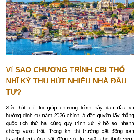
VÌ SAO CHƯƠNG TRÌNH CBI THỔ
NHĨ KỲ THU HÚT NHIỀU NHÀ ĐẦU
TƯ?
Sức hút cốt lõi giúp chương trình này dẫn đầu xu
hướng định cư năm 2026 chính là đặc quyền lấy thẳng
quốc tịch thứ hai cùng quy trình xử lý hồ sơ nhanh
chóng vượt trội. Trong khi thị trường bất động sản
Istanbul vô cùng sôi động với lợi suất cho thuê vượt