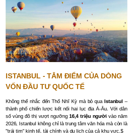
ISTANBUL - TÂM ĐIỂM CỦA DÒNG
VỐN ĐẦU TƯ QUỐC TẾ
Không thể nhắc đến Thổ Nhĩ Kỳ mà bỏ qua
Istanbul
–
thành phố chiến lược kết nối hai lục địa Á-Âu. Với dân
số vùng đô thị vượt ngưỡng
16,4 triệu người
vào năm
2026, Istanbul không chỉ là trung tâm văn hóa mà còn là
"trái tim" kinh tế, tài chính và du lịch của cả khu vực.$