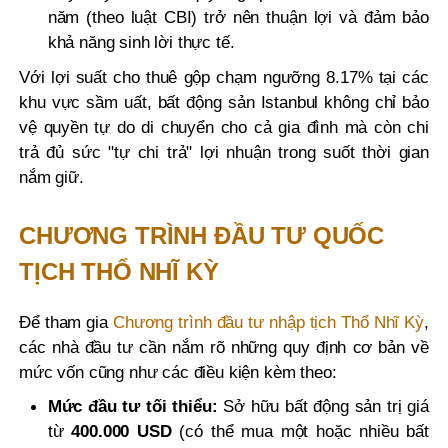
năm (theo luật CBI) trở nên thuận lợi và đảm bảo
khả năng sinh lời thực tế.
Với lợi suất cho thuê gộp chạm ngưỡng 8.17% tại các
khu vực sầm uất, bất động sản Istanbul không chỉ bảo
vệ quyền tự do di chuyển cho cả gia đình mà còn chi
trả đủ sức "tự chi trả" lợi nhuận trong suốt thời gian
nắm giữ.
CHƯƠNG TRÌNH ĐẦU TƯ QUỐC
TỊCH THỔ NHĨ KỲ
Để tham gia
Chương trình đầu tư nhập tịch Thổ Nhĩ Kỳ
,
các nhà đầu tư cần nắm rõ những quy định cơ bản về
mức vốn cũng như các điều kiện kèm theo:
Mức đầu tư tối thiểu:
Sở hữu bất động sản trị giá
từ
400.000 USD
(có thể mua một hoặc nhiều bất