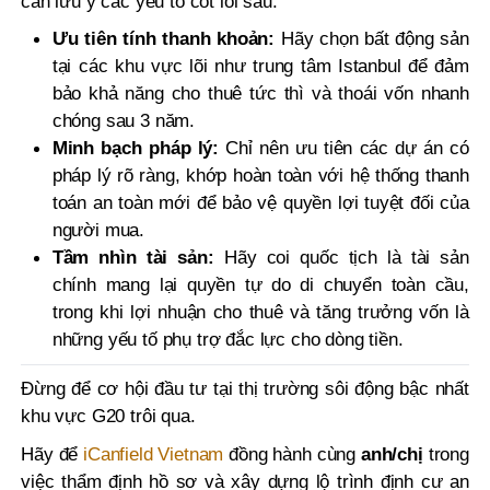
cần lưu ý các yếu tố cốt lõi sau:
Ưu tiên tính thanh khoản:
Hãy chọn bất động sản
tại các khu vực lõi như trung tâm Istanbul để đảm
bảo khả năng cho thuê tức thì và thoái vốn nhanh
chóng sau 3 năm.
Minh bạch pháp lý:
Chỉ nên ưu tiên các dự án có
pháp lý rõ ràng, khớp hoàn toàn với hệ thống thanh
toán an toàn mới để bảo vệ quyền lợi tuyệt đối của
người mua.
Tầm nhìn tài sản:
Hãy coi quốc tịch là tài sản
chính mang lại quyền tự do di chuyển toàn cầu,
trong khi lợi nhuận cho thuê và tăng trưởng vốn là
những yếu tố phụ trợ đắc lực cho dòng tiền.
Đừng để cơ hội đầu tư tại thị trường sôi động bậc nhất
khu vực G20 trôi qua.
Hãy để
iCanfield Vietnam
đồng hành cùng
anh/chị
trong
việc thẩm định hồ sơ và xây dựng lộ trình định cư an