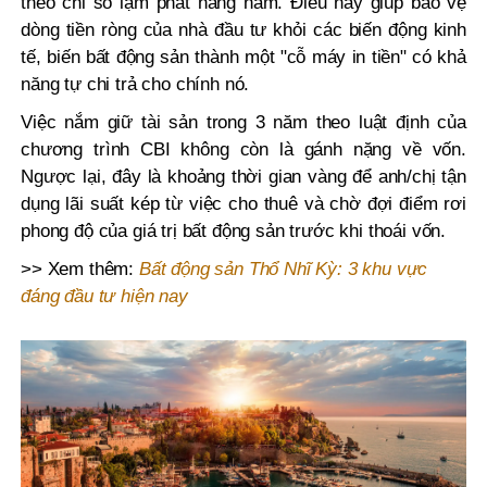
theo chỉ số lạm phát hàng năm. Điều này giúp bảo vệ
dòng tiền ròng của nhà đầu tư khỏi các biến động kinh
tế, biến bất động sản thành một "cỗ máy in tiền" có khả
năng tự chi trả cho chính nó.
Việc nắm giữ tài sản trong 3 năm theo luật định của
chương trình CBI không còn là gánh nặng về vốn.
Ngược lại, đây là khoảng thời gian vàng để anh/chị tận
dụng lãi suất kép từ việc cho thuê và chờ đợi điểm rơi
phong độ của giá trị bất động sản trước khi thoái vốn.
>> Xem thêm:
Bất động sản Thổ Nhĩ Kỳ: 3 khu vực
đáng đầu tư hiện nay