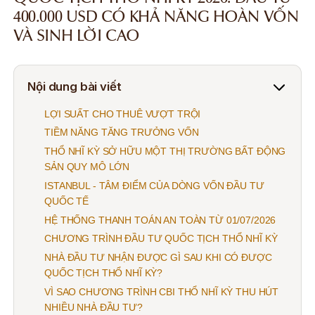
400.000 USD CÓ KHẢ NĂNG HOÀN VỐN
VÀ SINH LỜI CAO
Nội dung bài viết
LỢI SUẤT CHO THUÊ VƯỢT TRỘI
TIỀM NĂNG TĂNG TRƯỞNG VỐN
THỔ NHĨ KỲ SỞ HỮU MỘT THỊ TRƯỜNG BẤT ĐỘNG
SẢN QUY MÔ LỚN
ISTANBUL - TÂM ĐIỂM CỦA DÒNG VỐN ĐẦU TƯ
QUỐC TẾ
HỆ THỐNG THANH TOÁN AN TOÀN TỪ 01/07/2026
CHƯƠNG TRÌNH ĐẦU TƯ QUỐC TỊCH THỔ NHĨ KỲ
NHÀ ĐẦU TƯ NHẬN ĐƯỢC GÌ SAU KHI CÓ ĐƯỢC
QUỐC TỊCH THỔ NHĨ KỲ?
VÌ SAO CHƯƠNG TRÌNH CBI THỔ NHĨ KỲ THU HÚT
NHIỀU NHÀ ĐẦU TƯ?