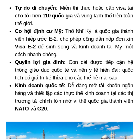
Tự do di chuyển:
Miễn thị thực hoặc cấp visa tại
chỗ tới hơn
110 quốc gia
và vùng lãnh thổ trên toàn
thế giới.
Cơ hội định cư Mỹ:
Thổ Nhĩ Kỳ là quốc gia thành
viên hiệp ước E-2, cho phép công dân nộp đơn xin
Visa E-2
để sinh sống và kinh doanh tại Mỹ một
cách nhanh chóng.
Quyền lợi gia đình:
Con cái được tiếp cận hệ
thống giáo dục quốc tế và nền y tế hiện đại; quốc
tịch có giá trị kế thừa cho các thế hệ mai sau.
Kinh doanh quốc tế:
Dễ dàng mở tài khoản ngân
hàng và thiết lập các thực thể kinh doanh tại các thị
trường tài chính lớn nhờ vị thế quốc gia thành viên
NATO
và
G20
.