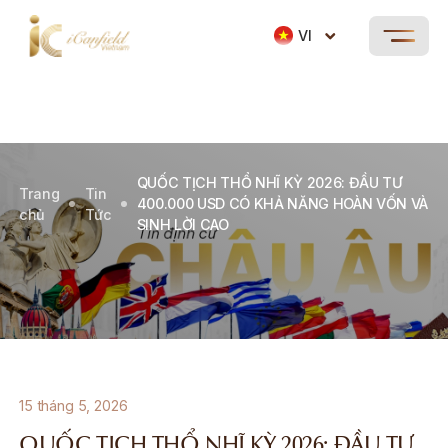
VI
QUỐC TỊCH THỔ NHĨ KỲ 2026: ĐẦU TƯ
Trang
Tin
400.000 USD CÓ KHẢ NĂNG HOÀN VỐN VÀ
chủ
Tức
SINH LỜI CAO
15 tháng 5, 2026
QUỐC TỊCH THỔ NHĨ KỲ 2026: ĐẦU TƯ