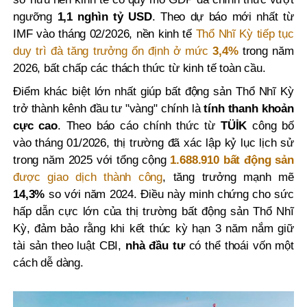
ngưỡng
1,1 nghìn tỷ USD
. Theo dự báo mới nhất từ
IMF vào tháng 02/2026, nền kinh tế
Thổ Nhĩ Kỳ tiếp tục
duy trì đà tăng trưởng ổn định ở mức
3,4%
trong năm
2026, bất chấp các thách thức từ kinh tế toàn cầu.
Điểm khác biệt lớn nhất giúp bất động sản Thổ Nhĩ Kỳ
trở thành kênh đầu tư "vàng" chính là
tính thanh khoản
cực cao
. Theo báo cáo chính thức từ
TÜİK
công bố
vào tháng 01/2026, thị trường đã xác lập kỷ lục lịch sử
trong năm 2025 với tổng cộng
1.688.910 bất động sản
được giao dịch thành công
, tăng trưởng mạnh mẽ
14,3%
so với năm 2024. Điều này minh chứng cho sức
hấp dẫn cực lớn của thị trường bất động sản Thổ Nhĩ
Kỳ, đảm bảo rằng khi kết thúc kỳ hạn 3 năm nắm giữ
tài sản theo luật CBI,
nhà đầu tư
có thể thoái vốn một
cách dễ dàng.