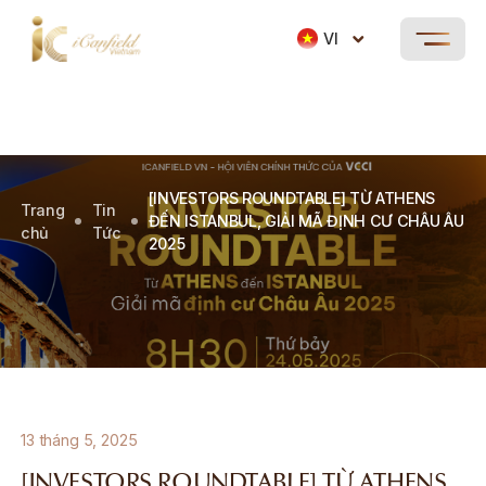
VI
[INVESTORS ROUNDTABLE] TỪ ATHENS
Trang
Tin
ĐẾN ISTANBUL, GIẢI MÃ ĐỊNH CƯ CHÂU ÂU
chủ
Tức
2025
13 tháng 5, 2025
[INVESTORS ROUNDTABLE] TỪ ATHENS