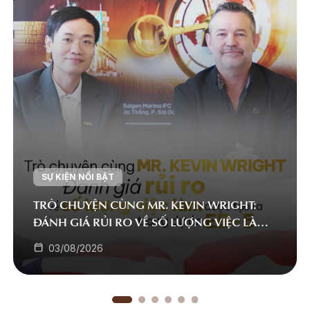
SỰ KIỆN NỔI BẬT
TRÒ CHUYỆN CÙNG MR. KEVIN WRIGHT:
ĐÁNH GIÁ RỦI RO VỀ SỐ LƯỢNG VIỆC LÀM
ĐƯỢC TẠO RA TRONG DỰ ÁN EB-5
03/08/2026