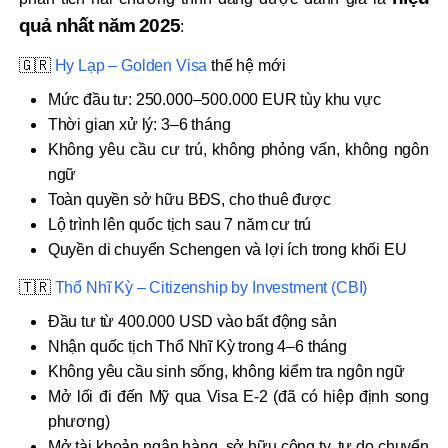
quả nhất năm 2025
:
🇬🇷
Hy Lạp – Golden Visa
thế hệ mới
Mức đầu tư: 250.000–500.000 EUR tùy khu vực
Thời gian xử lý: 3–6 tháng
Không yêu cầu cư trú, không phỏng vấn, không ngôn
ngữ
Toàn quyền sở hữu BĐS, cho thuê được
Lộ trình lên quốc tịch sau 7 năm cư trú
Quyền di chuyển Schengen và lợi ích trong khối EU
🇹🇷
Thổ Nhĩ Kỳ – Citizenship by Investment (CBI)
Đầu tư từ 400.000 USD vào bất động sản
Nhận quốc tịch Thổ Nhĩ Kỳ trong 4–6 tháng
Không yêu cầu sinh sống, không kiểm tra ngôn ngữ
Mở lối đi đến Mỹ qua Visa E-2 (đã có hiệp định song
phương)
Mở tài khoản ngân hàng, sở hữu công ty, tự do chuyển