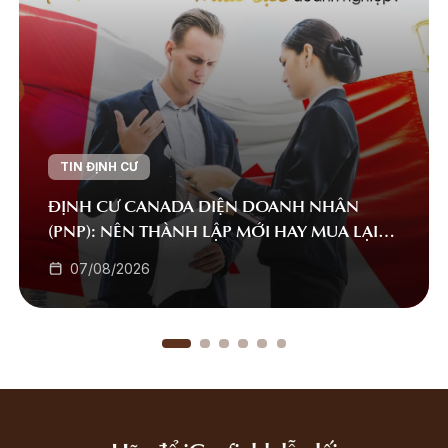
TIN ĐỊNH CƯ
ĐỊNH CƯ CANADA DIỆN DOANH NHÂN
(PNP): NÊN THÀNH LẬP MỚI HAY MUA LẠI
DOANH NGHIỆP?
07/08/2026