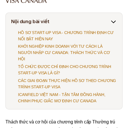
VISA CANADA
Nội dung bài viết
HỒ SƠ START-UP VISA - CHƯƠNG TRÌNH ĐỊNH CƯ
NỔI BẬT HIỆN NAY
KHỞI NGHIỆP KINH DOANH VỚI TƯ CÁCH LÀ
NGƯỜI NHẬP CƯ CANADA: THÁCH THỨC VÀ CƠ
HỘI
TỔ CHỨC ĐƯỢC CHỈ ĐỊNH CHO CHƯƠNG TRÌNH
START-UP VISA LÀ GÌ?
CÁC GIAI ĐOẠN THỰC HIỆN HỒ SƠ THEO CHƯƠNG
TRÌNH START-UP VISA
ICANFIELD VIỆT NAM - TẬN TÂM ĐỒNG HÀNH,
CHINH PHỤC GIẤC MƠ ĐỊNH CƯ CANADA
Thách thức và cơ hội của chương trình cấp Thường trú