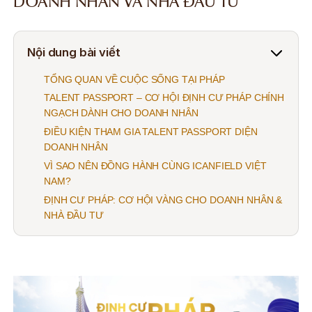
DOANH NHÂN VÀ NHÀ ĐẦU TƯ
Nội dung bài viết
TỔNG QUAN VỀ CUỘC SỐNG TẠI PHÁP
TALENT PASSPORT – CƠ HỘI ĐỊNH CƯ PHÁP CHÍNH
NGẠCH DÀNH CHO DOANH NHÂN
ĐIỀU KIỆN THAM GIA TALENT PASSPORT DIỆN
DOANH NHÂN
VÌ SAO NÊN ĐỒNG HÀNH CÙNG ICANFIELD VIỆT
NAM?
ĐỊNH CƯ PHÁP: CƠ HỘI VÀNG CHO DOANH NHÂN &
NHÀ ĐẦU TƯ