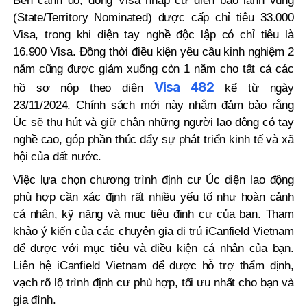
Bên cạnh đó, dòng Visa nhập cư diện bảo lãnh vùng
(State/Territory Nominated) được cấp chỉ tiêu 33.000
Visa, trong khi diện tay nghề độc lập có chỉ tiêu là
16.900 Visa.
Đồng thời điều kiện yêu cầu kinh nghiệm 2
năm cũng được giảm xuống còn 1 năm cho tất cả các
Visa 482
hồ sơ nộp theo diện
kể từ ngày
23/11/2024.
Chính sách mới này nhằm đảm bảo rằng
Úc sẽ thu hút và giữ chân những người lao động có tay
nghề cao, góp phần thúc đẩy sự phát triển kinh tế và xã
hội của đất nước.
Việc lựa chọn chương trình định cư Úc diện lao động
phù hợp cần xác định rất nhiều yếu tố như hoàn cảnh
cá nhân, kỹ năng và mục tiêu định cư của bạn. Tham
khảo ý kiến của các chuyên gia di trú iCanfield Vietnam
để được với mục tiêu và điều kiện cá nhân của bạn.
Liên hệ iCanfield Vietnam để được hỗ trợ thẩm định,
vạch rõ lộ trình định cư phù hợp, tối ưu nhất cho bạn và
gia đình.