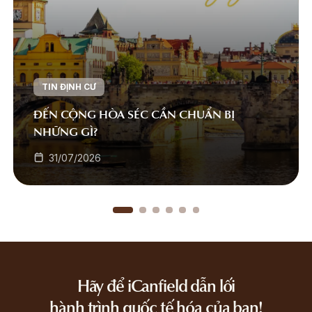
TIN ĐỊNH CƯ
ĐẾN CỘNG HÒA SÉC CẦN CHUẨN BỊ
NHỮNG GÌ?
31/07/2026
Hãy để iCanfield dẫn lối
hành trình quốc tế hóa của bạn!