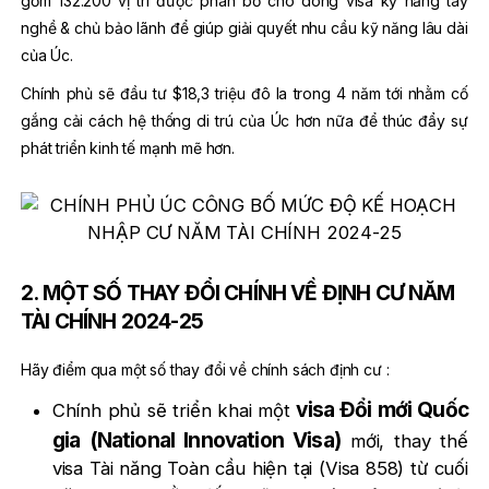
gồm 132.200 vị trí được phân bổ cho dòng visa kỹ năng tay
nghề & chủ bảo lãnh để giúp giải quyết nhu cầu kỹ năng lâu dài
của Úc.
Chính phủ sẽ đầu tư $18,3 triệu đô la trong 4 năm tới nhằm cố
gắng cải cách hệ thống di trú của Úc hơn nữa để thúc đẩy sự
phát triển kinh tế mạnh mẽ hơn.
2. MỘT SỐ THAY ĐỔI CHÍNH VỀ ĐỊNH CƯ NĂM
TÀI CHÍNH 2024-25
Hãy điểm qua một số thay đổi về chính sách định cư :
visa Đổi mới Quốc
Chính phủ sẽ triển khai một
gia (National Innovation Visa)
mới, thay thế
visa Tài năng Toàn cầu hiện tại (Visa 858) từ cuối