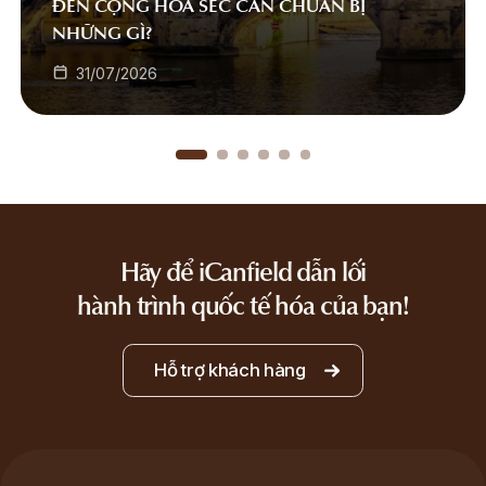
ĐẾN CỘNG HÒA SÉC CẦN CHUẨN BỊ
NHỮNG GÌ?
31/07/2026
Hãy để iCanfield dẫn lối
hành trình quốc tế hóa của bạn!
Hỗ trợ khách hàng