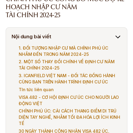
HOẠCH NHẬP CƯ NĂM
TÀI CHÍNH 2024-25
Nội dung bài viết
1. ĐỐI TƯỢNG NHẬP CƯ MÀ CHÍNH PHỦ ÚC
NHẮM ĐẾN TRONG NĂM 2024-25
2. MỘT SỐ THAY ĐỔI CHÍNH VỀ ĐỊNH CƯ NĂM
TÀI CHÍNH 2024-25
3. ICANFIELD VIỆT NAM - ĐỐI TÁC ĐỒNG HÀNH
CÙNG BẠN TRÊN HÀNH TRÌNH ĐỊNH CƯ ÚC
TIn tức liên quan
VISA 482 - CƠ HỘI ĐỊNH CƯ ÚC CHO NGƯỜI LAO
ĐỘNG VIỆT
CHÍNH PHỦ ÚC: CẢI CÁCH THANG ĐIỂM DI TRÚ
DIỆN TAY NGHỀ, NHẰM TỐI ĐA HÓA LỢI ÍCH KINH
TẾ
30 NGÀY THÀNH CÔNG NHẬN VISA 482 ÚC,