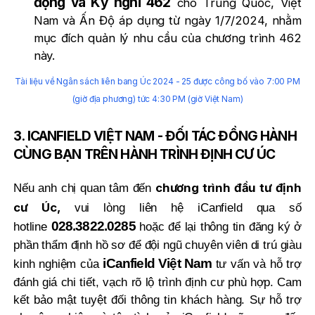
động và Kỳ nghỉ 462
cho Trung Quốc, Việt
Nam và Ấn Độ áp dụng từ ngày 1/7/2024, nhằm
mục đích quản lý nhu cầu của chương trình 462
này.
Tài liệu về Ngân sách liên bang Úc 2024 - 25 được công bố vào 7:00 PM
(giờ địa phương) tức 4:30 PM (giờ Việt Nam)
3. ICANFIELD VIỆT NAM - ĐỐI TÁC ĐỒNG HÀNH
CÙNG BẠN TRÊN HÀNH TRÌNH ĐỊNH CƯ ÚC
chương trình đầu tư định
Nếu anh chị quan tâm đến
cư Úc,
vui lòng liên hệ iCanfield qua số
028.3822.0285
hotline
hoặc để lại thông tin đăng ký ở
phần thẩm định hồ sơ để đội ngũ chuyên viên di trú giàu
iCanfield Việt Nam
kinh nghiệm của
tư vấn và hỗ trợ
đánh giá chi tiết, vạch rõ lộ trình định cư phù hợp. Cam
kết bảo mật tuyệt đối thông tin khách hàng. Sự hỗ trợ