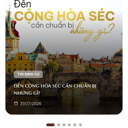
TIN ĐỊNH CƯ
ĐẾN CỘNG HÒA SÉC CẦN CHUẨN BỊ
NHỮNG GÌ?
31/07/2026