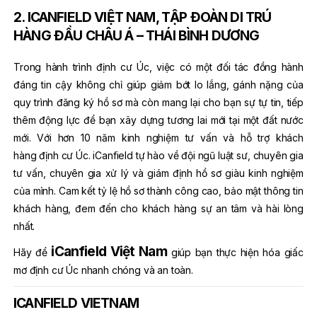
2. ICANFIELD VIỆT NAM, TẬP ĐOÀN DI TRÚ
HÀNG ĐẦU CHÂU Á – THÁI BÌNH DƯƠNG
Trong hành trình định cư Úc, việc có một đối tác đồng hành
đáng tin cậy không chỉ giúp giảm bớt lo lắng, gánh nặng của
quy trình đăng ký hồ sơ mà còn mang lại cho bạn sự tự tin, tiếp
thêm động lực để bạn xây dựng tương lai mới tại một đất nước
mới. Với hơn 10 năm kinh nghiệm tư vấn và hỗ trợ khách
hàng định cư Úc. iCanfield tự hào về đội ngũ luật sư, chuyên gia
tư vấn, chuyên gia xử lý và giám định hồ sơ giàu kinh nghiệm
của mình. Cam kết tỷ lệ hồ sơ thành công cao, bảo mật thông tin
khách hàng, đem đến cho khách hàng sự an tâm và hài lòng
nhất.
iCanfield Việt Nam
Hãy để
giúp bạn thực hiện hóa giấc
mơ định cư Úc nhanh chóng và an toàn.
ICANFIELD VIETNAM