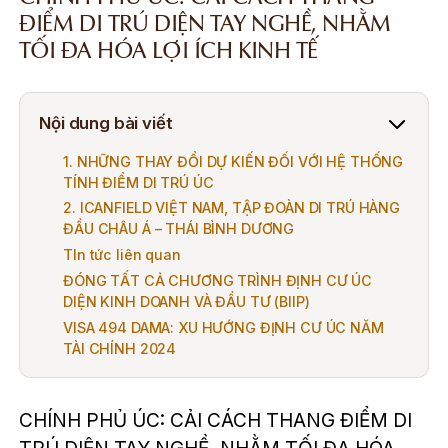
ĐIỂM DI TRÚ DIỆN TAY NGHỀ, NHẰM
TỐI ĐA HÓA LỢI ÍCH KINH TẾ
Nội dung bài viết
1. NHỮNG THAY ĐỔI DỰ KIẾN ĐỐI VỚI HỆ THỐNG
TÍNH ĐIỂM DI TRÚ ÚC
2. ICANFIELD VIỆT NAM, TẬP ĐOÀN DI TRÚ HÀNG
ĐẦU CHÂU Á – THÁI BÌNH DƯƠNG
TIn tức liên quan
ĐÓNG TẤT CẢ CHƯƠNG TRÌNH ĐỊNH CƯ ÚC
DIỆN KINH DOANH VÀ ĐẦU TƯ (BIIP)
VISA 494 DAMA: XU HƯỚNG ĐỊNH CƯ ÚC NĂM
TÀI CHÍNH 2024
CHÍNH PHỦ ÚC: CẢI CÁCH THANG ĐIỂM DI