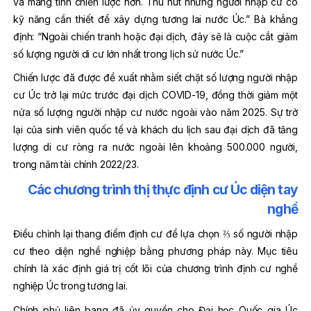
và mang tính chiến lược hơn. Thu hút những người nhập cư có
kỹ năng cần thiết để xây dựng tương lai nước Úc.” Bà khẳng
định: “Ngoài chiến tranh hoặc đại dịch, đây sẽ là cuộc cắt giảm
số lượng người di cư lớn nhất trong lịch sử nước Úc.”
Chiến lược đã được đề xuất nhằm siết chặt số lượng người nhập
cư Úc trở lại mức trước đại dịch COVID-19, đồng thời giảm một
nửa số lượng người nhập cư nước ngoài vào năm 2025. Sự trở
lại của sinh viên quốc tế và khách du lịch sau đại dịch đã tăng
lượng di cư ròng ra nước ngoài lên khoảng 500.000 người,
trong năm tài chính 2022/23.
Các chương trình thị thực định cư Úc diện tay
nghề
Điều chỉnh lại thang điểm định cư để lựa chọn ⅔ số người nhập
cư theo diện nghề nghiệp bằng phương pháp này. Mục tiêu
chính là xác định giá trị cốt lõi của chương trình định cư nghề
nghiệp Úc trong tương lai.
Chính phủ liên bang đã ủy quyền cho Đại học Quốc gia Úc