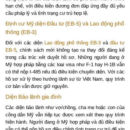
hạn chế, với điều kiện đương đơn đáp ứng đầy đủ yêu
cầu pháp lý và tình trạng cư trú hợp lệ.
Định cư Mỹ diện Đầu tư (EB-5) và Lao động phổ
thông (EB-3)
Đối với các diện
Lao động phổ thông EB-3
và
đầu tư
EB-5
, chính sách mới không tạo ra thay đổi đáng kể
trong cấu trúc xét duyệt hồ sơ. Những người đang ở
Mỹ hợp pháp bằng các loại visa như F-1 hay H-1B vẫn
có thể nộp I-485 nếu đủ điều kiện chuyển diện. Với các
hồ sơ xử lý theo hướng lãnh sự từ Việt Nam, quy trình
cơ bản vẫn được giữ nguyên.
Diện Bảo lãnh gia đình
Các diện bảo lãnh như vợ/chồng, cha mẹ hoặc con của
công dân Mỹ vẫn tiếp tục được xem xét theo quy trình
hiện hành. Người đang ở Mỹ hợp pháp và đủ điều kiện
vẫn có thể nộp hồ sơ điều chỉnh tình trạng cư trú để xin