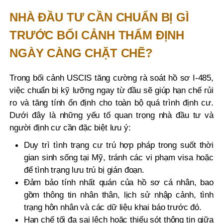
NHÀ ĐẦU TƯ CẦN CHUẨN BỊ GÌ
TRƯỚC BỐI CẢNH THẨM ĐỊNH
NGÀY CÀNG CHẶT CHẼ?
Trong bối cảnh USCIS tăng cường rà soát hồ sơ I-485,
việc chuẩn bị kỹ lưỡng ngay từ đầu sẽ giúp hạn chế rủi
ro và tăng tính ổn định cho toàn bộ quá trình định cư.
Dưới đây là những yếu tố quan trọng nhà đầu tư và
người định cư cần đặc biệt lưu ý:
Duy trì tình trạng cư trú hợp pháp trong suốt thời
gian sinh sống tại Mỹ, tránh các vi phạm visa hoặc
để tình trạng lưu trú bị gián đoạn.
Đảm bảo tính nhất quán của hồ sơ cá nhân, bao
gồm thông tin nhân thân, lịch sử nhập cảnh, tình
trạng hôn nhân và các dữ liệu khai báo trước đó.
Hạn chế tối đa sai lệch hoặc thiếu sót thông tin giữa