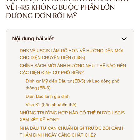
VỀ I-485 KHÔNG BUỘC PHẦN LỚN
ĐƯƠNG ĐƠN RỜI MỸ
Nội dung bài viết
DHS VÀ USCIS LÀM RÕ HƠN VỀ HƯỚNG DẪN MỚI
CHO DIỆN CHUYỂN DIỆN (I-485)
CHÍNH SÁCH MỚI ẢNH HƯỞNG NHƯ THẾ NÀO ĐẾN
CÁC DIỆN ĐỊNH CƯ PHỔ BIẾN?
Định cư Mỹ diện Đầu tư (EB-5) và Lao động phổ
thông (EB-3)
Diện Bảo lãnh gia đình
Visa K1 (hôn phu/hôn thê)
NHỮNG TRƯỜNG HỢP NÀO CÓ THỂ ĐƯỢC USCIS
XEM XÉT KỸ HƠN?
NHÀ ĐẦU TƯ CẦN CHUẨN BỊ GÌ TRƯỚC BỐI CẢNH
THẨM ĐỊNH NGÀY CÀNG CHẶT CHẼ?