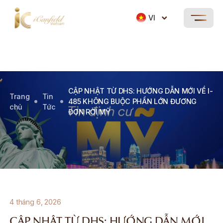
VI
CẬP NHẬT TỪ DHS: HƯỚNG DẪN MỚI VỀ I-
Trang
Tin
485 KHÔNG BUỘC PHẦN LỚN ĐƯƠNG
chủ
Tức
ĐƠN RỜI MỸ
4 tháng 6, 2026
CẬP NHẬT TỪ DHS: HƯỚNG DẪN MỚI