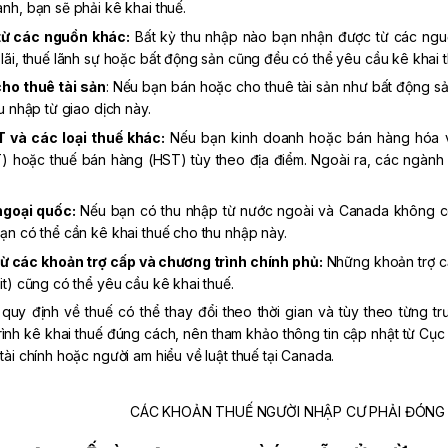
nh, bạn sẽ phải kê khai thuế.
từ các nguồn khác:
Bất kỳ thu nhập nào bạn nhận được từ các nguồn
lãi, thuế lãnh sự hoặc bất động sản cũng đều có thể yêu cầu kê khai t
ho thuê tài sản
: Nếu bạn bán hoặc cho thuê tài sản như bất động sản
hu nhập từ giao dịch này.
và các loại thuế khác:
Nếu bạn kinh doanh hoặc bán hàng hóa và
 hoặc thuế bán hàng (HST) tùy theo địa điểm. Ngoài ra, các ngành n
ngoại quốc:
Nếu bạn có thu nhập từ nước ngoài và Canada không có
ạn có thể cần kê khai thuế cho thu nhập này.
từ các khoản trợ cấp và chương trình chính phủ:
Những khoản trợ c
it) cũng có thể yêu cầu kê khai thuế.
 quy định về thuế có thể thay đổi theo thời gian và tùy theo từng 
rình kê khai thuế đúng cách, nên tham khảo thông tin cập nhật từ Cụ
tài chính hoặc người am hiểu về luật thuế tại Canada.