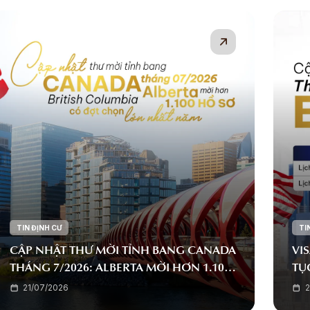
TIN ĐỊNH CƯ
TI
CẬP NHẬT THƯ MỜI TỈNH BANG CANADA
VIS
THÁNG 7/2026: ALBERTA MỜI HƠN 1.100
TỤ
HỒ SƠ, BRITISH COLUMBIA CÓ ĐỢT
TÍ
21/07/2026
2
CHỌN LỚN NHẤT NĂM