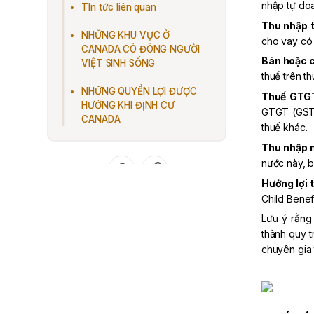
nhập tự doa
TIn tức liên quan
Thu nhập 
NHỮNG KHU VỰC Ở
cho vay có 
CANADA CÓ ĐÔNG NGƯỜI
Bán hoặc c
VIỆT SINH SỐNG
thuế trên t
NHỮNG QUYỀN LỢI ĐƯỢC
Thuế GTGT 
HƯỞNG KHI ĐỊNH CƯ
GTGT (GST)
CANADA
thuế khác.
Thu nhập 
nước này, b
Chia sẻ qua
Hưởng lợi 
Child Benef
Lưu ý rằng
thành quy t
chuyên gia 