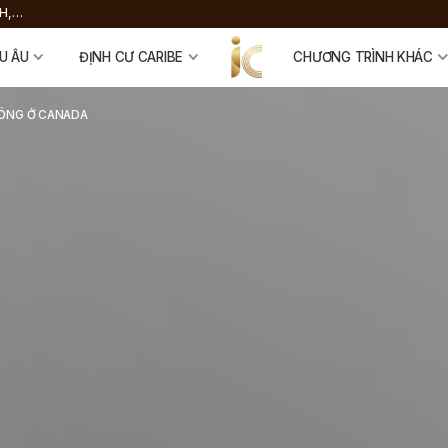
H,
 FUND
U ÂU
ĐỊNH CƯ CARIBE
CHƯƠNG TRÌNH KHÁC
ĐÓNG Ở CANADA