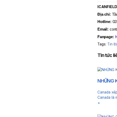
ICANFIEL
Địa chỉ:
Tầ
Hotline:
02
Email:
con
Fanpage:
h
Tags:
Tin Đ
TIn tức l
NHỮNG K
Canada xếp 
Canada là 
+