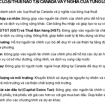
C LOẠI THUẾ NÀO TẠI CANADA VÀ Ý NGHĨA CỦA TỪNG L
 danh sách các loại thuế tại Canada và ý nghĩa của từng loại thuế:
nhập cá nhân:
Đóng góp vào nguồn tài chính của chính phủ để hỗ trợ 
e và dịch vụ công cộng khác. Cân bằng thu nhập và giúp tạo ra sự c
 GTGT (GST) và Thuế Bán hàng (HST):
Đóng góp vào nguồn tài chín
và dịch vụ công cộng. Đồng thời, giúp kiểm soát tỷ lệ tiêu dùng và khu
hương:
Hỗ trợ nguồn tài chính cục bộ để duy trì và cải thiện hạ tầng đ
ịa phương.
ản
: Đóng góp vào nguồn tài chính của chính phủ để hỗ trợ các dự án 
 vụ cơ sở như đường, cống rãnh, và dịch vụ cung cấp nước.
 sự
: Đóng góp từ người nước ngoài hoạt động tại Canada để duy trì 
lượng và môi trường:
Khuyến khích sử dụng tài nguyên tự nhiên và nă
ệ môi trường và cải thiện chất lượng môi trường.
tài sản đầu tư (Capital Gains Tax):
Đóng góp vào nguồn tài chính củ
ổ phiếu, trái phiếu với giá cao hơn so với giá mua ban đầu. Giúp kiểm s
hính cho các chương trình và dự án khác.