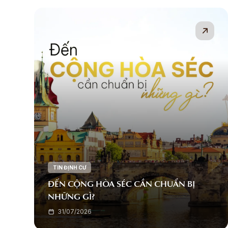
TIN ĐỊNH CƯ
ĐẾN CỘNG HÒA SÉC CẦN CHUẨN BỊ
NHỮNG GÌ?
31/07/2026