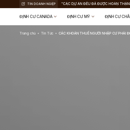
“CÁC DỰ ÁN ĐỀU ĐÃ ĐƯỢC HOÀN THÀN
TIN DOANH NGIỆP
NHÀ ĐẦU TƯ NHẬN THẺ XANH VÀ HOÀN
VỐN”, KYLE WALKER, CEO GREEN CARD
ĐỊNH CƯ CANADA
ĐỊNH CƯ MỸ
ĐỊNH CƯ CHÂ
Trang chủ
Tin Tức
CÁC KHOẢN THUẾ NGƯỜI NHẬP CƯ PHẢI 