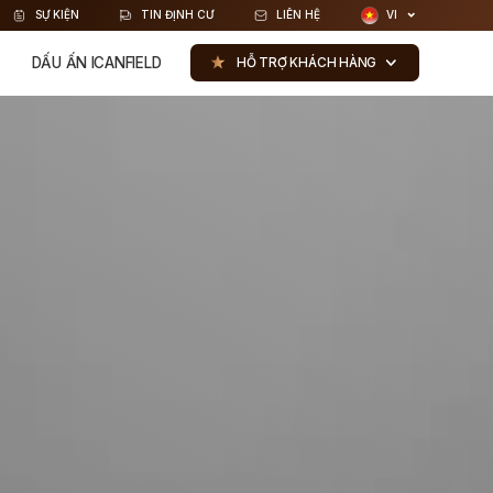
SỰ KIỆN
TIN ĐỊNH CƯ
LIÊN HỆ
VI
DẤU ẤN ICANFIELD
HỖ TRỢ KHÁCH HÀNG