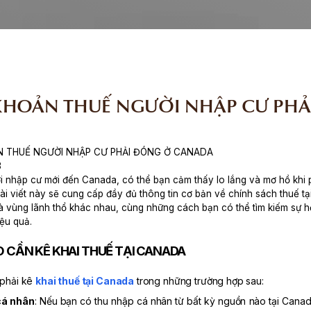
KHOẢN THUẾ NGƯỜI NHẬP CƯ PH
 THUẾ NGƯỜI NHẬP CƯ PHẢI ĐÓNG Ở CANADA
3
i nhập cư mới đến Canada, có thể bạn cảm thấy lo lắng và mơ hồ khi ph
ài viết này sẽ cung cấp đầy đủ thông tin cơ bản về chính sách thuế t
à vùng lãnh thổ khác nhau, cùng những cách bạn có thể tìm kiếm sự hỗ
ệu quả.
ÀO CẦN KÊ KHAI THUẾ TẠI CANADA
 phải kê
khai thuế tại Canada
trong những trường hợp sau:
cá nhân
: Nếu bạn có thu nhập cá nhân từ bất kỳ nguồn nào tại Canada,