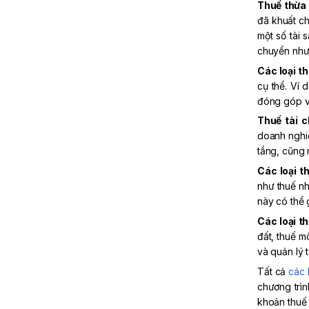
Thuế thừa 
đã khuất ch
một số tài 
chuyển nhượ
Các loại th
cụ thể. Ví 
đóng góp và
Thuế tài 
doanh nghiệ
tầng, cũng n
Các loại t
như thuế nh
này có thể 
Các loại t
đất, thuế m
và quản lý 
Tất cả
các 
chương trìn
khoản thuế 