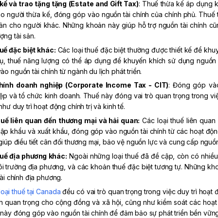
kế và trao tặng tặng (Estate and Gift Tax)
: Thuế thừa kế áp dụng k
o người thừa kế, đóng góp vào nguồn tài chính của chính phủ. Thuế 
sản cho người khác. Những khoản này giúp hỗ trợ nguồn tài chính cũn
ng tài sản.
uế đặc biệt khác:
Các loại thuế đặc biệt thường được thiết kế để khuy
dụ, thuế năng lượng có thể áp dụng để khuyến khích sử dụng nguồn 
o nguồn tài chính từ ngành du lịch phát triển.
chính doanh nghiệp (Corporate Income Tax - CIT)
: Đóng góp vào
p và tổ chức kinh doanh. Thuế này đóng vai trò quan trọng trong việ
hư duy trì hoạt động chính trị và kinh tế.
huế liên quan đến thương mại và hải quan:
Các loại thuế liên quan
ập khẩu và xuất khẩu, đóng góp vào nguồn tài chính từ các hoạt độ
giúp điều tiết cân đối thương mại, bảo vệ nguồn lực và cung cấp nguồn
huế địa phương khác:
Ngoài những loại thuế đã đề cập, còn có nhiều
ôi trường địa phương, và các khoản thuế đặc biệt tương tự. Những kh
tài chính địa phương.
loại thuế tại Canada
đều có vai trò quan trọng trong việc duy trì hoạt
h quan trọng cho cộng đồng và xã hội, cũng như kiểm soát các hoạt
này đóng góp vào nguồn tài chính để đảm bảo sự phát triển bền vững