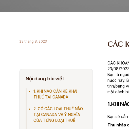
CÁC 
23 tháng 8, 2023
CÁC KHOẢN
23/08/202
Bạn là ngườ
Nội dung bài viết
nước này. B
tỉnh/bang v
1. KHI NÀO CẦN KÊ KHAI
một cách hi
THUẾ TẠI CANADA
1. KHI N
2. CÓ CÁC LOẠI THUẾ NÀO
TẠI CANADA VÀ Ý NGHĨA
Bạn sẽ cần
CỦA TỪNG LOẠI THUẾ
Thu nhập 