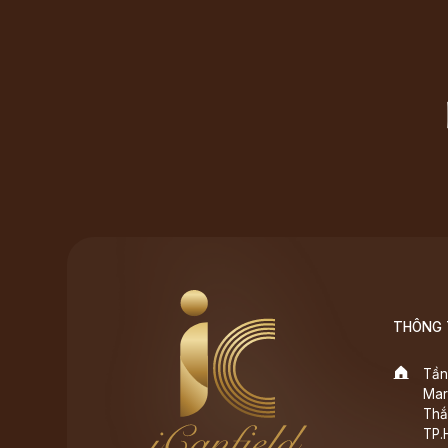
THÔNG T
Tần
Mar
Thắ
TP