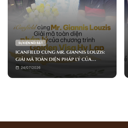
SỰ KIỆN NỔI BẬT
ICANFIELD CÙNG MR. GIANNIS LOUZIS:
GIẢI MÃ TOÀN DIỆN PHÁP LÝ CỦA
CHƯƠNG TRÌNH GOLDEN VISA HY LẠP
24/07/2026