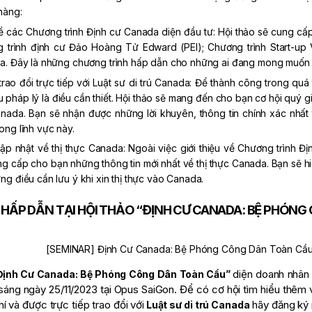
hàng:
ề các Chương trình Định cư Canada diện đầu tư: Hội thảo sẽ cung cấ
 trình định cư Đảo Hoàng Tử Edward (PEI); Chương trình Start-up
a. Đây là những chương trình hấp dẫn cho những ai đang mong muốn 
rao đổi trực tiếp với Luật sư di trú Canada: Để thành công trong quá 
 pháp lý là điều cần thiết. Hội thảo sẽ mang đến cho bạn cơ hội quý giá
anada. Bạn sẽ nhận được những lời khuyên, thông tin chính xác nhất
ong lĩnh vực này.
ập nhật về thị thực Canada: Ngoài việc giới thiệu về Chương trình Đ
g cấp cho bạn những thông tin mới nhất về thị thực Canada. Bạn sẽ hiểu 
ng điều cần lưu ý khi xin thị thực vào Canada.
ỘI HẤP DẪN TẠI HỘI THẢO “ĐỊNH CƯ CANADA: BỆ PHÓN
diện doanh nhâ
Định Cư Canada: Bệ Phóng Công Dân Toàn Cầu”
sáng ngày 25/11/2023 tại Opus SaiGon. Để có cơ hội tìm hiểu thêm 
hí
và được trực tiếp trao đổi với
hãy đăng ký 
Luật sư di trú Canada