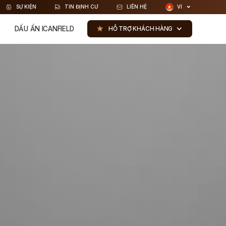
SỰ KIỆN
TIN ĐỊNH CƯ
LIÊN HỆ
VI
DẤU ẤN ICANFIELD
HỖ TRỢ KHÁCH HÀNG