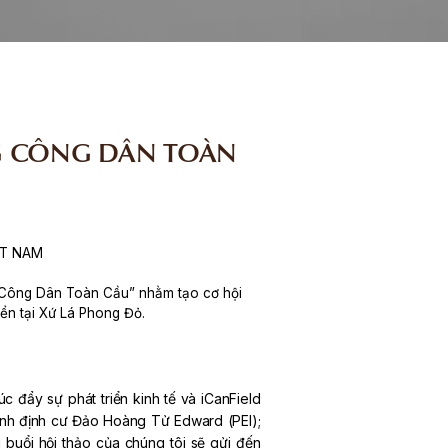
G CÔNG DÂN TOÀN
ỆT NAM
g Công Dân Toàn Cầu” nhằm tạo cơ hội
ển tại Xứ Lá Phong Đỏ.
đẩy sự phát triển kinh tế và iCanField
ình định cư Đảo Hoàng Tử Edward (PEI);
 buổi hội thảo của chúng tôi sẽ gửi đến