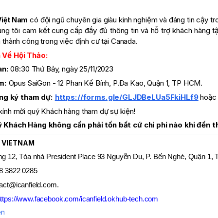
có đội ngũ chuyên gia giàu kinh nghiệm và đáng tin cậy tr
Việt Nam
úng tôi cam kết cung cấp đầy đủ thông tin và hỗ trợ khách hàng tận
à thành công trong việc định cư tại Canada.
 Về Hội Thảo:
an:
08:30 Thứ Bảy, ngày 25/11/2023
m:
Opus SaiGon - 12 Phan Kế Bính, P.Đa Kao, Quận 1, TP HCM.
ăng ký tham dự:
https://forms.gle/GLJDBeLUa5FkiHLf9
hoặc 
 kính mời quý Khách hàng tham dự sự kiện!
 Khách Hàng không cần phải tốn bất cứ chi phi nào khi đến t
D VIETNAM
ng 12, Tòa nhà President Place 93 Nguyễn Du, P. Bến Nghé, Quận 1,
8 3822 0285
act@icanfield.com.
ttps://www.facebook.com/icanfield.okhub-tech.com
ện