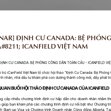
INAR] ĐỊNH CƯ CANADA: BỆ PHÓN
#8211; ICANFIELD VIỆT NAM
 ĐỊNH CƯ CANADA: BỆ PHÓNG CÔNG DÂN TOÀN CẦU - ICANFIELD VI
i trú iCanField Việt Nam tổ chức hội thảo “Định Cư Canada: Bệ Phón
h nhân, nhà đầu tư khám phá con đường thành công mới, đầy phát tri
 QUAN BUỔI HỘI THẢO ĐỊNH CƯ CANADA CỦA ICANFIELD
g cấp nhiều chương trình định cư hấp dẫn cho doanh nhân nhằm thúc 
ẽ giúp bạn khám phá các chương trình định cư nổi bật như Chương tr
h Start-up Visa và Chương trình Doanh nhân Cộng đồng Alberta. Tại