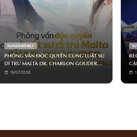
SỰ KIỆN NỔI BẬT
SỰ
PHỎNG VẤN ĐỘC QUYỀN CÙNG LUẬT SƯ
RE
DI TRÚ MALTA DR. CHARLON GOUDER
CẬ
VỀ CHƯƠNG TRÌNH THƯỜNG TRÚ NHÂN
CƯ
19/07/2026
1
MALTA (MPRP)