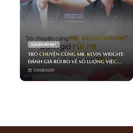
SỰ KIỆN NỔI BẬT
TRÒ CHUYỆN CÙNG MR. KEVIN WRIGHT:
ĐÁNH GIÁ RỦI RO VỀ SỐ LƯỢNG VIỆC
LÀM ĐƯỢC TẠO RA TRONG DỰ ÁN EB-5
03/08/2026