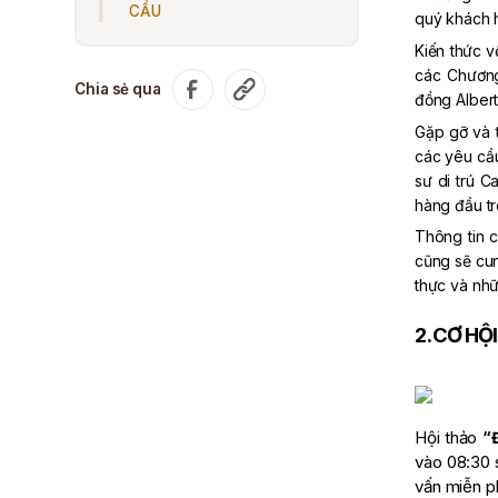
CẦU
quý khách 
Kiến thức v
các Chương
Chia sẻ qua
đồng Albert
Gặp gỡ và t
các yêu cầu
sư di trú C
hàng đầu tr
Thông tin c
cũng sẽ cun
thực và nhữ
2. CƠ H
Hội thảo
“
vào 08:30 
vấn miễn p