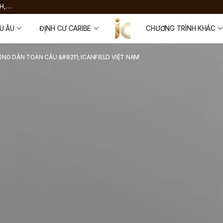
H,
 FUND
U ÂU
ĐỊNH CƯ CARIBE
CHƯƠNG TRÌNH KHÁC
ÔNG DÂN TOÀN CẦU &#8211; ICANFIELD VIỆT NAM