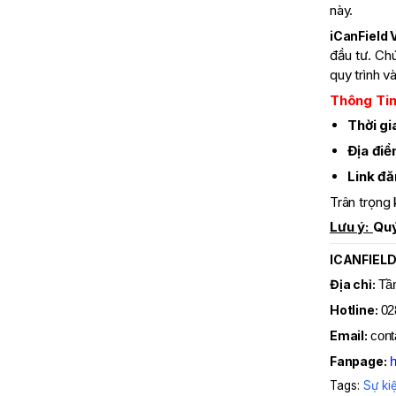
này.
iCanField 
đầu tư. Ch
quy trình v
Thông Tin
Thời gi
Địa điể
Link đ
Trân trọng
Lưu ý:
Quý
ICANFIEL
Địa chỉ:
Tầ
Hotline:
02
Email:
cont
Fanpage:
h
Tags:
Sự ki