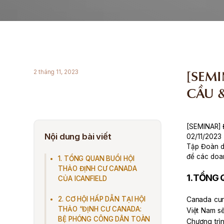
[SEM
2 tháng 11, 2023
CẦU &
[SEMINAR]
Nội dung bài viết
02/11/2023
Tập Đoàn d
để các doan
1. TỔNG QUAN BUỔI HỘI
THẢO ĐỊNH CƯ CANADA
1. TỔNG
CỦA ICANFIELD
2. CƠ HỘI HẤP DẪN TẠI HỘI
Canada cun
THẢO “ĐỊNH CƯ CANADA:
Việt Nam s
BỆ PHÓNG CÔNG DÂN TOÀN
Chương trìn