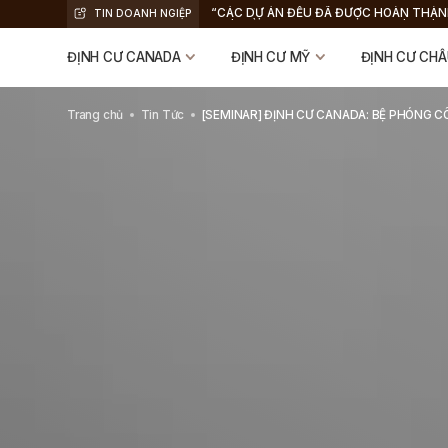
“CÁC DỰ ÁN ĐỀU ĐÃ ĐƯỢC HOÀN THÀN
TIN DOANH NGIỆP
NHÀ ĐẦU TƯ NHẬN THẺ XANH VÀ HOÀN
VỐN”, KYLE WALKER, CEO GREEN CARD
ĐỊNH CƯ CANADA
ĐỊNH CƯ MỸ
ĐỊNH CƯ CHÂ
Trang chủ
Tin Tức
[SEMINAR] ĐỊNH CƯ CANADA: BỆ PHÓNG C