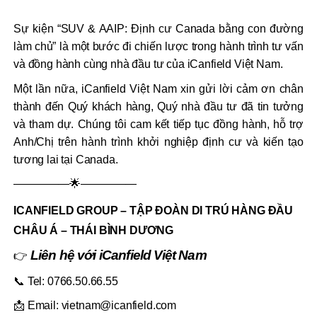
Sự kiện “SUV & AAIP: Định cư Canada bằng con đường
làm chủ” là một bước đi chiến lược trong hành trình tư vấn
và đồng hành cùng nhà đầu tư của iCanfield Việt Nam.
Một lần nữa, iCanfield Việt Nam xin gửi lời cảm ơn chân
thành đến Quý khách hàng, Quý nhà đầu tư đã tin tưởng
và tham dự. Chúng tôi cam kết tiếp tục đồng hành, hỗ trợ
Anh/Chị trên hành trình khởi nghiệp định cư và kiến tạo
tương lai tại Canada.
—————🌟—————
ICANFIELD GROUP – TẬP ĐOÀN DI TRÚ HÀNG ĐẦU
CHÂU Á – THÁI BÌNH DƯƠNG
Liên hệ với iCanfield Việt Nam
👉
📞 Tel: 0766.50.66.55
📩 Email: vietnam@icanfield.com