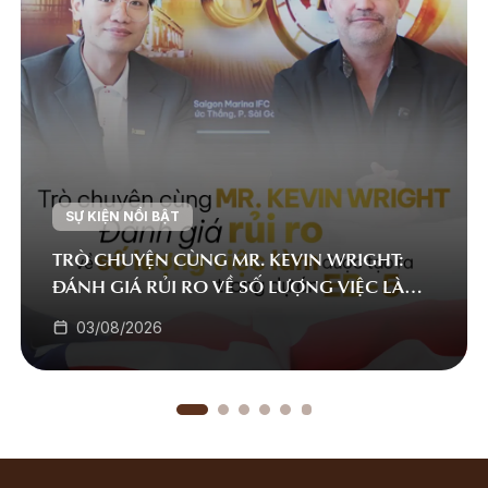
SỰ KIỆN NỔI BẬT
TRÒ CHUYỆN CÙNG MR. KEVIN WRIGHT:
ĐÁNH GIÁ RỦI RO VỀ SỐ LƯỢNG VIỆC LÀM
ĐƯỢC TẠO RA TRONG DỰ ÁN EB-5
03/08/2026