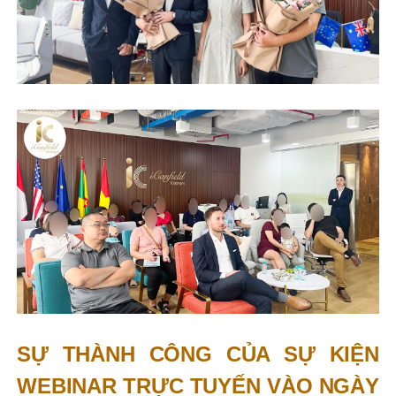
SỰ THÀNH CÔNG CỦA SỰ KIỆN
WEBINAR TRỰC TUYẾN VÀO NGÀY