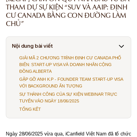
THAM DỰ SỰ KIỆN “SUV VÀ AAIP: ĐỊNH
CƯ CANADA BẰNG CON ĐƯỜNG LÀM
CHỦ”
Nội dung bài viết
GIẢI MÃ 2 CHƯƠNG TRÌNH ĐỊNH CƯ CANADA PHỔ
BIẾN: START-UP VISA VÀ DOANH NHÂN CỘNG
ĐỒNG ALBERTA
GẶP GỠ ANH K.P - FOUNDER TEAM START-UP VISA
VỚI BACKGROUND ẤN TƯỢNG
SỰ THÀNH CÔNG CỦA SỰ KIỆN WEBINAR TRỰC
TUYẾN VÀO NGÀY 18/06/2025
TỔNG KẾT
Ngày 28/06/2025 vừa qua, iCanfield Việt Nam đã tổ chức