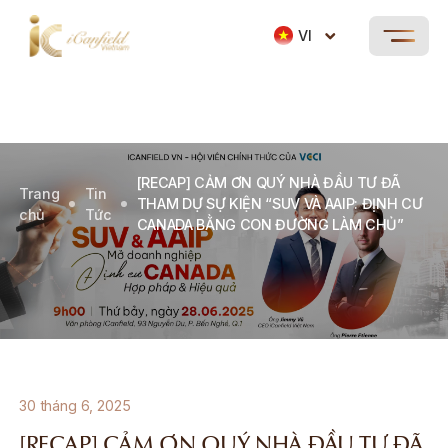
VI
[RECAP] CẢM ƠN QUÝ NHÀ ĐẦU TƯ ĐÃ
Trang
Tin
THAM DỰ SỰ KIỆN “SUV VÀ AAIP: ĐỊNH CƯ
chủ
Tức
CANADA BẰNG CON ĐƯỜNG LÀM CHỦ”
30 tháng 6, 2025
[RECAP] CẢM ƠN QUÝ NHÀ ĐẦU TƯ ĐÃ