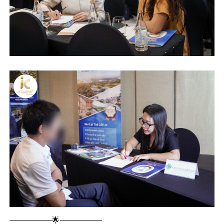
—————🌟—————