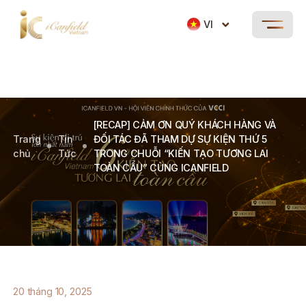
VI
[RECAP] CẢM ƠN QUÝ KHÁCH HÀNG VÀ
Trang
Tin
ĐỐI TÁC ĐÃ THAM DỰ SỰ KIỆN THỨ 5
chủ
Tức
TRONG CHUỖI “KIẾN TẠO TƯƠNG LAI
TOÀN CẦU” CÙNG ICANFIELD
20 tháng 10, 2025