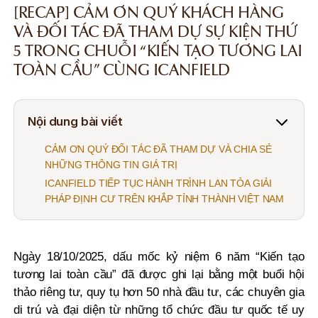
[RECAP] CẢM ƠN QUÝ KHÁCH HÀNG
VÀ ĐỐI TÁC ĐÃ THAM DỰ SỰ KIỆN THỨ
5 TRONG CHUỖI “KIẾN TẠO TƯƠNG LAI
TOÀN CẦU” CÙNG ICANFIELD
Nội dung bài viết
CẢM ƠN QUÝ ĐỐI TÁC ĐÃ THAM DỰ VÀ CHIA SẺ
NHỮNG THÔNG TIN GIÁ TRỊ
ICANFIELD TIẾP TỤC HÀNH TRÌNH LAN TỎA GIẢI
PHÁP ĐỊNH CƯ TRÊN KHẮP TỈNH THÀNH VIỆT NAM
Ngày 18/10/2025, dấu mốc kỷ niệm 6 năm “Kiến tạo
tương lai toàn cầu” đã được ghi lại bằng một buổi hội
thảo riêng tư, quy tụ hơn 50 nhà đầu tư, các chuyên gia
di trú và đại diện từ những tổ chức đầu tư quốc tế uy