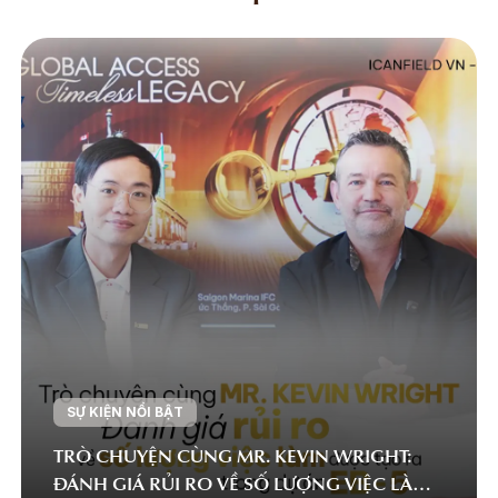
SỰ KIỆN NỔI BẬT
TRÒ CHUYỆN CÙNG MR. KEVIN WRIGHT:
ĐÁNH GIÁ RỦI RO VỀ SỐ LƯỢNG VIỆC LÀM