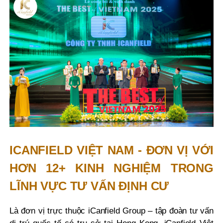
ICANFIELD VIỆT NAM - ĐƠN VỊ VỚI
HƠN 12+ KINH NGHIỆM TRONG
LĨNH VỰC TƯ VẤN ĐỊNH CƯ
Là đơn vị trực thuộc iCanfield Group – tập đoàn tư vấn