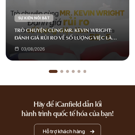
SỰ KIỆN NỔI BẬT
TRÒ CHUYỆN CÙNG MR. KEVIN WRIGHT:
ĐÁNH GIÁ RỦI RO VỀ SỐ LƯỢNG VIỆC LÀM
ĐƯỢC TẠO RA TRONG DỰ ÁN EB-5
03/08/2026
Hãy để iCanfield dẫn lối
hành trình quốc tế hóa của bạn!
Hỗ trợ khách hàng