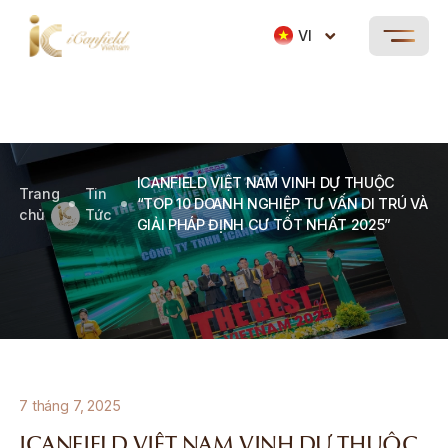
VI
ICANFIELD VIỆT NAM VINH DỰ THUỘC
Trang
Tin
“TOP 10 DOANH NGHIỆP TƯ VẤN DI TRÚ VÀ
chủ
Tức
GIẢI PHÁP ĐỊNH CƯ TỐT NHẤT 2025”
7 tháng 7, 2025
ICANFIELD VIỆT NAM VINH DỰ THUỘC