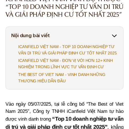
“TOP 10 DOANH NGHIỆP TƯ VẤN DI TRÚ
VÀ GIẢI PHÁP ĐỊNH CƯ TỐT NHẤT 2025”
Nội dung bài viết
ICANFIELD VIỆT NAM - TOP 10 DOANH NGHIỆP TƯ
VẤN DI TRÚ VÀ GIẢI PHÁP ĐỊNH CƯ TỐT NHẤT 2025
ICANFIELD VIỆT NAM - ĐƠN VỊ VỚI HƠN 12+ KINH
NGHIỆM TRONG LĨNH VỰC TƯ VẤN ĐỊNH CƯ
THE BEST OF VIET NAM - VINH DANH NHỮNG
THƯƠNG HIỆU DẪN ĐẦU
Vào ngày 05/07/2025, tại lễ công bố “The Best of Viet
Nam 2025”, Công ty TNHH iCanfield Việt Nam tự hào
“Top 10 doanh nghiệp tư vấn
được vinh danh trong
di trú và giải pháp định cư tốt nhất 2025”
, khẳng