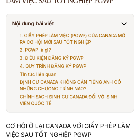
LÀM VIỆC SAU TỐT NGHIỆP PGWP
Nội dung bài viết
1. GIẤY PHÉP LÀM VIỆC (PGWP) CỦA CANADA MỞ
RA CƠ HỘI MỚI SAU TỐT NGHIỆP
2. PGWP là gì?
3. ĐIỀU KIỆN ĐĂNG KÝ PGWP
4. QUY TRÌNH ĐĂNG KÝ PGWP
TIn tức liên quan
ĐỊNH CƯ CANADA KHÔNG CẦN TIẾNG ANH CÓ
NHỮNG CHƯƠNG TRÌNH NÀO?
CHÍNH SÁCH ĐỊNH CƯ CANADA ĐỐI VỚI SINH
VIÊN QUỐC TẾ
CƠ HỘI Ở LẠI CANADA VỚI GIẤY PHÉP LÀM
VIỆC SAU TỐT NGHIỆP PGWP