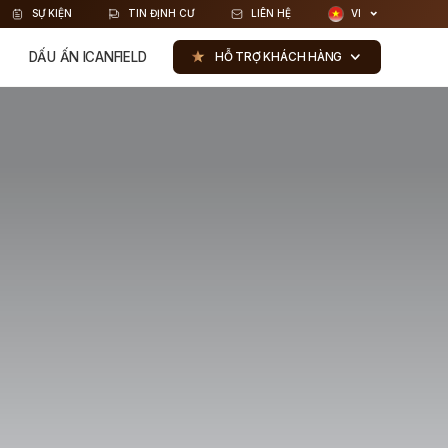
SỰ KIỆN
TIN ĐỊNH CƯ
LIÊN HỆ
VI
DẤU ẤN ICANFIELD
HỖ TRỢ KHÁCH HÀNG