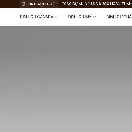
“CÁC DỰ ÁN ĐỀU ĐÃ ĐƯỢC HOÀN THÀN
TIN DOANH NGIỆP
NHÀ ĐẦU TƯ NHẬN THẺ XANH VÀ HOÀN
VỐN”, KYLE WALKER, CEO GREEN CARD
ĐỊNH CƯ CANADA
ĐỊNH CƯ MỸ
ĐỊNH CƯ CHÂ