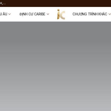
H,
 FUND
U ÂU
ĐỊNH CƯ CARIBE
CHƯƠNG TRÌNH KHÁC