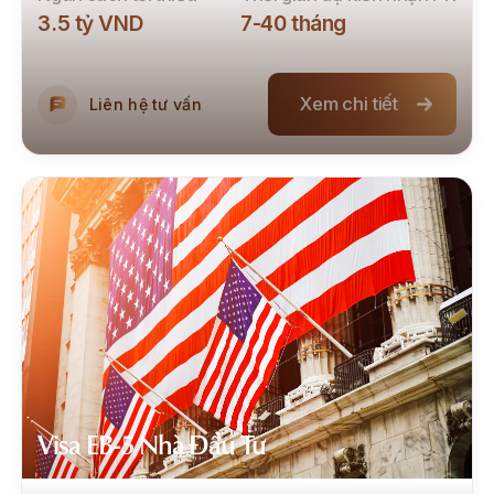
3.5 tỷ VND
7
-
40
tháng
Xem chi tiết
Liên hệ tư vấn
Visa EB-5 Nhà Đầu Tư