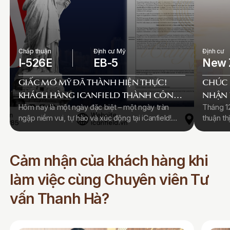
Chấp thuận
Định cư Mỹ
Định cư
I-526E
EB-5
New 
GIẤC MƠ MỸ ĐÃ THÀNH HIỆN THỰC!
CHÚC 
KHÁCH HÀNG ICANFIELD THÀNH CÔNG
NHẬN 
NHẬN ĐƠN CHẤP THUẬN ĐỊNH CƯ I-526E
CHƯƠN
Hôm nay là một ngày đặc biệt – một ngày tràn
Tháng 1
ngập niềm vui, tự hào và xúc động tại iCanfield!
thuận th
VISA
Chúng tôi hân hoan thông báo rằng hồ sơ EB-5 của
chương t
Quý khách hàng đã chính thức được phê duyệt! Lá
chỉ là c
thư chấp thuận I-526E chính là tấm vé vàng đưa
còn là m
Cảm nhận của khách hàng khi
giấc mơ Mỹ chạm đến hiện thực! Đây không chỉ là
dài hạn,
tấm vé vàng mở ra cánh cửa đến với miền đất hứa,
làm việc
cùng Chuyên viên Tư
mà còn là minh chứng cho sự quyết tâm, niềm tin
và lựa chọn sáng suốt của Quý khách hàng khi
vấn Thanh Hà?
đồng hành cùng iCanfield.