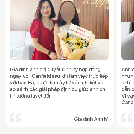
Gia đình anh chị quyết định ký hợp đồng
Anh đ
ngay với iCanfield sau khi làm việc trực tiếp
nhưng
với bạn Hà, được bạn ấy tư vấn chi tiết và
anh t
so sánh các giải pháp định cư giúp anh chị
dẫn c
tin tưởng tuyệt đối.
Vì vậ
Cana
Gia đình Anh M