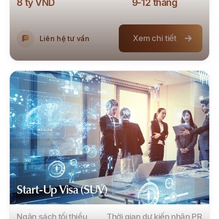
8 tỷ VND
9
-
12
tháng
Xem chi tiết
Liên hệ tư vấn
Start-Up Visa (SUV)
Ngân sách tối thiểu
Thời gian dự kiến nhận PR