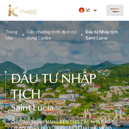
VI
Trang
Các chương trình định cư
Đầu tư Nhập tịch
chủ
Vùng Caribe
Saint Lucia
ĐẦU TƯ NHẬP
TỊCH
Saint Lucia
CHƯƠNG TRÌNH MANG ĐẾN CHO CÁC NHÀ ĐẦU TƯ
CƠ HỘI NHẬN ĐƯỢC QUỐC TỊCH THỨ HAI VÀ HỘ