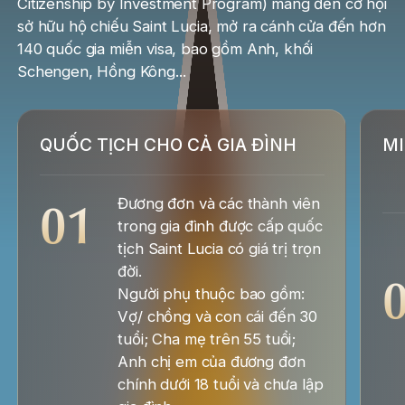
Citizenship by Investment Program) mang đến cơ hội
sở hữu hộ chiếu Saint Lucia, mở ra cánh cửa đến hơn
140 quốc gia miễn visa, bao gồm Anh, khối
Schengen, Hồng Kông...
QUỐC TỊCH CHO CẢ GIA ĐÌNH
MI
01
Đương đơn và các thành viên
trong gia đình được cấp quốc
tịch Saint Lucia có giá trị trọn
đời.
Người phụ thuộc bao gồm:
Vợ/ chồng và con cái đến 30
tuổi; Cha mẹ trên 55 tuổi;
Anh chị em của đương đơn
chính dưới 18 tuổi và chưa lập