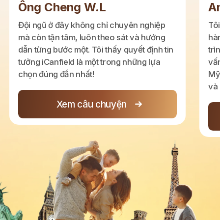
Ông Cheng W.L
A
Đội ngũ ở đây không chỉ chuyên nghiệp
Tôi
mà còn tận tâm, luôn theo sát và hướng
hàn
dẫn từng bước một. Tôi thấy quyết định tin
trì
tưởng iCanfield là một trong những lựa
vấn
chọn đúng đắn nhất!
Mỹ,
và
Xem câu chuyện