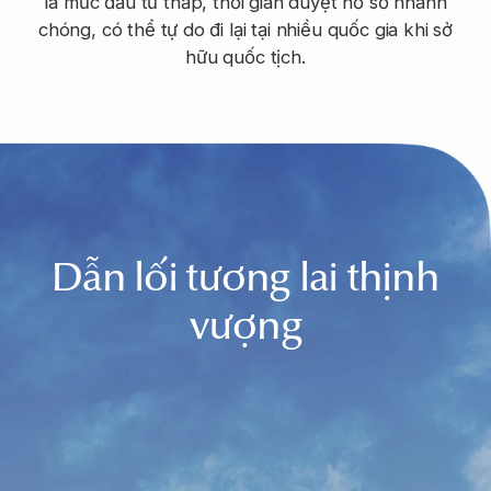
là mức đầu tư thấp, thời gian duyệt hồ sơ nhanh
chóng, có thể tự do đi lại tại nhiều quốc gia khi sở
hữu quốc tịch.
Dẫn lối tương lai thịnh
vượng